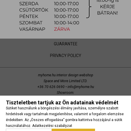
SHOPPING WITH US
CONTACT US
GENERAL TERMS AND CONDITIONS
GUARANTEE
PRIVACY POLICY
myhome.hu interior design webshop
Space and More Limited LTD.
+36 70 626 0690
•
info@myhome.hu
Showroom:
Budaörs, Bretzfeld utca 200
Tiszteletben tartjuk az Ön adatainak védelmét
copyright 2014 Space and More. all right reserved.
Sütiket használunk a böngészési élmény javítása, személyre szabott
Süti beállítások
hirdetések vagy tartalmak megjelenítése, valamint a forgalom elemzése
érdekében. Az „Összes elfogadása” gombra kattintva hozzájárul a sütik
használatához.
Adatkezelési szabályzat