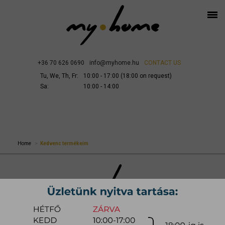
+36 70 626 0690
info@myhome.hu
CONTACT US
Tu, We, Th, Fr:
10:00 - 17:00 (18:00 on request)
Sa:
10:00 - 14:00
Home
Kedvenc termékeim
DELIVERY AND ASSEMBLING