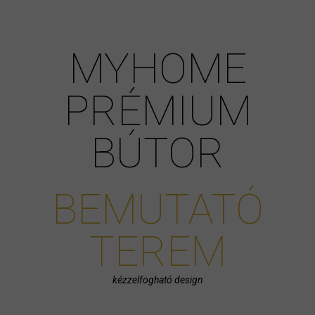
MYHOME
PRÉMIUM
BÚTOR
BEMUTATÓ
TEREM
kézzelfogható design