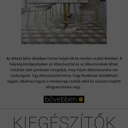
Az étkező bútor általában fontos helyet tölt be minden család életében. A
helység középpontjában az étkezőasztal és az étkezőszékek állnak.
Vásárlás előtt gondosan vizsgáljuk, meg milyen étkezőasztalra van
szükségünk. Egy étkezőasztal fontos, hogy flexibilisen átalakítható
legyen, alkalmas legyen a mindennapi családi ebéd és vacsora meghitt
elfogyasztására vagy...
bővebben
KIEGÉSZÍTŐK