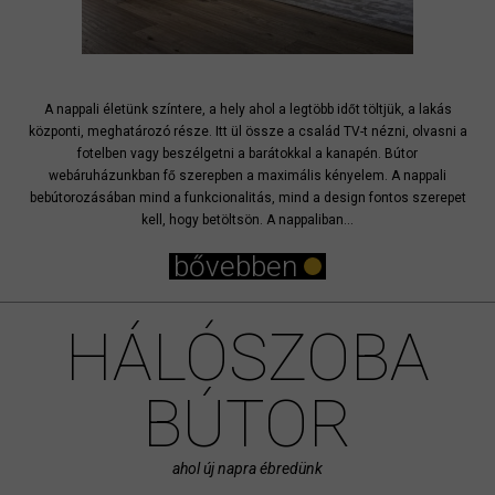
A nappali életünk színtere, a hely ahol a legtöbb időt töltjük, a lakás
központi, meghatározó része. Itt ül össze a család TV-t nézni, olvasni a
fotelben vagy beszélgetni a barátokkal a kanapén. Bútor
webáruházunkban fő szerepben a maximális kényelem. A nappali
bebútorozásában mind a funkcionalitás, mind a design fontos szerepet
kell, hogy betöltsön. A nappaliban...
bővebben
HÁLÓSZOBA
BÚTOR
ahol új napra ébredünk