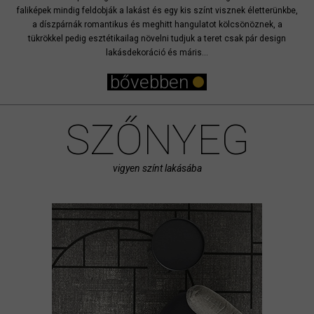
faliképek mindig feldobják a lakást és egy kis színt visznek életterünkbe,
a díszpárnák romantikus és meghitt hangulatot kölcsönöznek, a
tükrökkel pedig esztétikailag növelni tudjuk a teret csak pár design
lakásdekoráció és máris...
bővebben
SZŐNYEG
vigyen színt lakásába