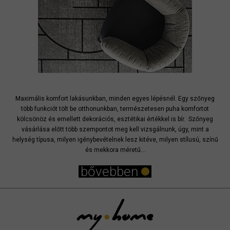
Maximális komfort lakásunkban, minden egyes lépésnél. Egy szőnyeg
több funkciót tölt be otthonunkban, természetesen puha komfortot
kölcsönöz és emellett dekorációs, esztétikai értékkel is bír. Szőnyeg
vásárlása előtt több szempontot meg kell vizsgálnunk, úgy, mint a
helység típusa, milyen igénybevételnek lesz kitéve, milyen stílusú, színű
és mekkora méretű...
bővebben