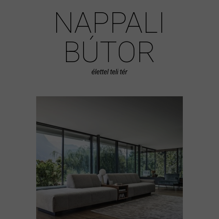
NAPPALI
BÚTOR
élettel teli tér