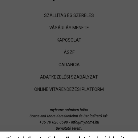
SZÁLLÍTÁS ÉS SZERELÉS
VÁSÁRLÁS MENETE
KAPCSOLAT
ÁSZF
GARANCIA
ADATKEZELÉSI SZABÁLYZAT
ONLINE VITARENDEZÉSI PLATFORM
myhome prémium bútor
Space and More Kereskedelmi és Szolgáltató Kft.
+36 70 626 0690
•
info@myhome.hu
Bemutató terem:
Budaörs, Bretzfeld utca 200