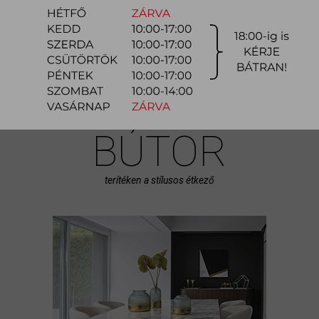
funkciót is betölt, ezért fontos a funkcionalitásában megfelelő bútorok
kiválasztása és ötletes...
bővebben
ÉTKEZŐ
BÚTOR
terítéken a stílusos étkező