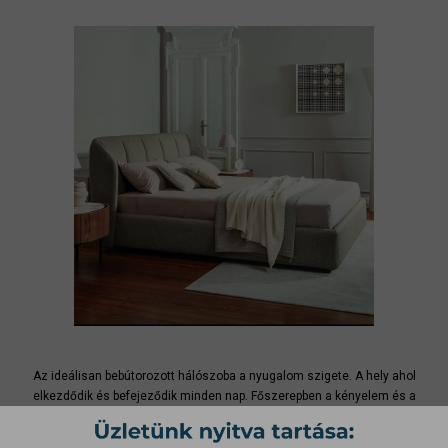
Az ideálisan bebútorozott hálószoba a nyugalom szigete. A hely ahol
elkezdődik és befejeződik minden nap. Főszerepben a kényelem és a
harmónia, hiszen életünk egyharmadát az ágyban töltjük, érdemes tehát
jó minőségű kényelmes, franciaágyat választani. A hálószobánk több