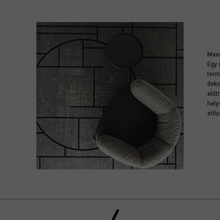
Maxi
Egy 
term
deko
előt
hely
stíl