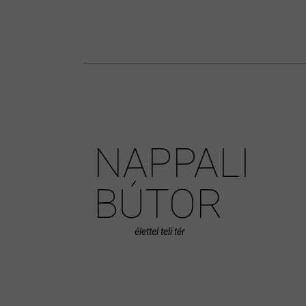
NAPPALI
BÚTOR
élettel teli tér