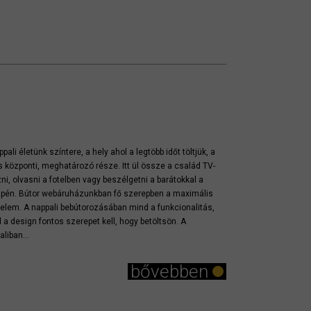
ppali életünk színtere, a hely ahol a legtöbb időt töltjük, a
s központi, meghatározó része. Itt ül össze a család TV-
zni, olvasni a fotelben vagy beszélgetni a barátokkal a
pén. Bútor webáruházunkban fő szerepben a maximális
elem. A nappali bebútorozásában mind a funkcionalitás,
 a design fontos szerepet kell, hogy betöltsön. A
aliban...
bővebben