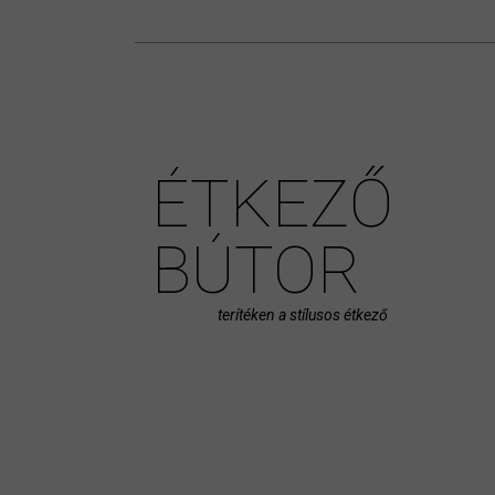
ÉTKEZŐ
BÚTOR
terítéken a stílusos étkező