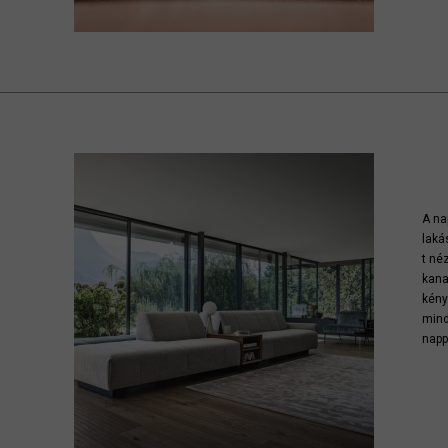
A na
laká
t né
kana
kény
mind
napp