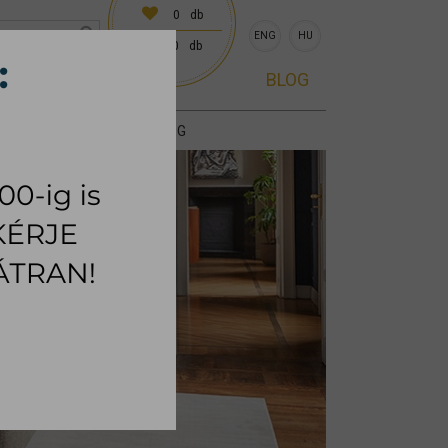
0
db
ENG
HU
0
db
0 előre egyeztetve)
BLOG
KIEGÉSZÍTŐK
SZŐNYEG