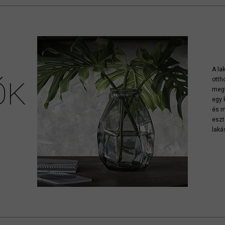
A la
otth
ŐK
megt
egy 
és m
eszt
laká