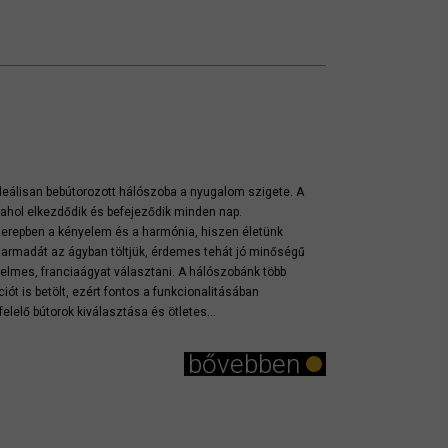
deálisan bebútorozott hálószoba a nyugalom szigete. A
 ahol elkezdődik és befejeződik minden nap.
erepben a kényelem és a harmónia, hiszen életünk
armadát az ágyban töltjük, érdemes tehát jó minőségű
elmes, franciaágyat választani. A hálószobánk több
ciót is betölt, ezért fontos a funkcionalitásában
elelő bútorok kiválasztása és ötletes...
bővebben