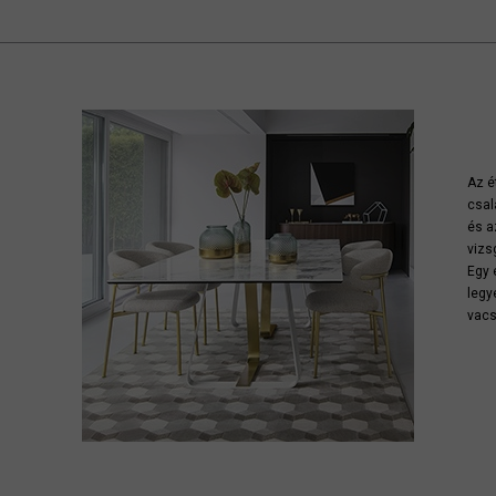
Az é
csal
és a
vizs
Egy 
legy
vacs