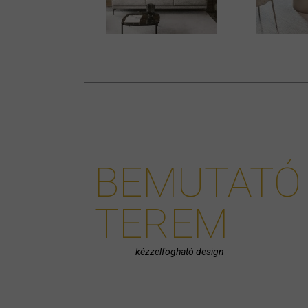
BEMUTATÓ
TEREM
kézzelfogható design