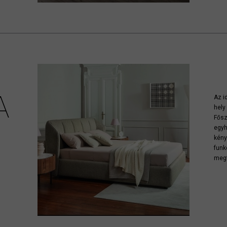
A
Az i
hely
Fősz
egyh
kény
funk
megf