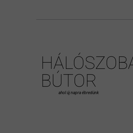
HÁLÓSZOB
BÚTOR
ahol új napra ébredünk