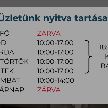
+36 70 626 0690
info@myhome.hu
KARRIER
KAPCSOLAT
K, Sz, Cs, P:
10:00 - 17:00 (18:0
Szo:
10:00 - 14:00
ÚTOR
ÉTKEZŐ BÚTOR
HÁLÓSZOBA BÚTOR
KÜLTÉRI
LÁMPA