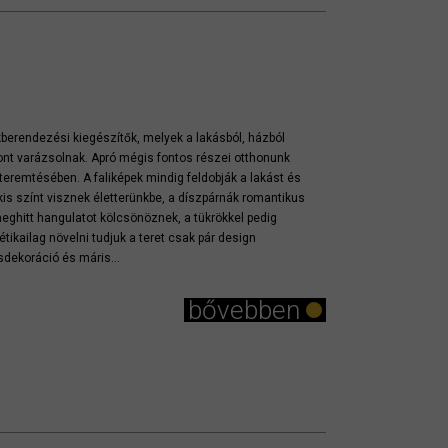
kberendezési kiegészítők, melyek a lakásból, házból
ont varázsolnak. Apró mégis fontos részei otthonunk
eremtésében. A faliképek mindig feldobják a lakást és
kis színt visznek életterünkbe, a díszpárnák romantikus
eghitt hangulatot kölcsönöznek, a tükrökkel pedig
étikailag növelni tudjuk a teret csak pár design
sdekoráció és máris...
bővebben