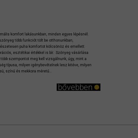
mális komfort lakásunkban, minden egyes lépésnél.
szőnyeg több funkciót tölt be otthonunkban,
észetesen puha komfortot kölcsönöz és emellett
rációs, esztétikai értékkel is bír. Szőnyeg vásárlása
t több szempontot meg kell vizsgálnunk, úgy, mint a
ség típusa, milyen igénybevételnek lesz kitéve, milyen
usú, színű és mekkora méretű...
bővebben