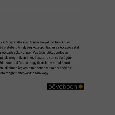
tkező bútor általában fontos helyet tölt be minden
ád életében. A helység középpontjában az étkezőasztal
z étkezőszékek állnak. Vásárlás előtt gondosan
gáljuk, meg milyen étkezőasztalra van szükségünk.
étkezőasztal fontos, hogy flexibilisen átalakítható
en, alkalmas legyen a mindennapi családi ebéd és
ora meghitt elfogyasztására vagy...
bővebben