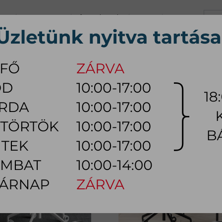
+36 70 626 0690
info@myhome.hu
KARRIER
KAPCSOLAT
K, Sz, Cs, P:
10:00 - 17:00 (18:0
Szo:
10:00 - 14:00
ÚTOR
ÉTKEZŐ BÚTOR
HÁLÓSZOBA BÚTOR
KÜLTÉRI
LÁMPA