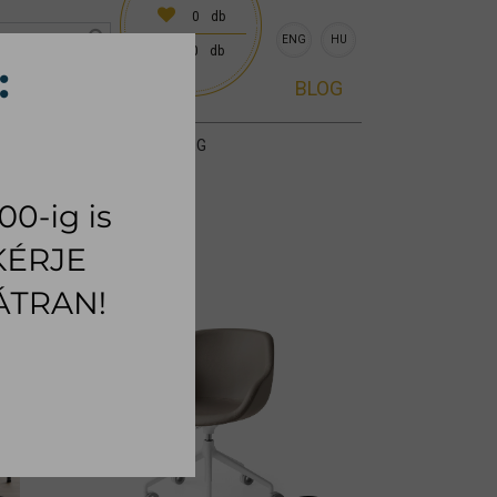
0
db
ENG
HU
0
db
0 előre egyeztetve)
BLOG
KIEGÉSZÍTŐK
SZŐNYEG