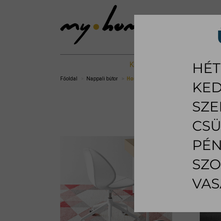
KIÁLLÍTOTT %
NAPPALI B
Főoldal
Nappali bútor
Home office szék