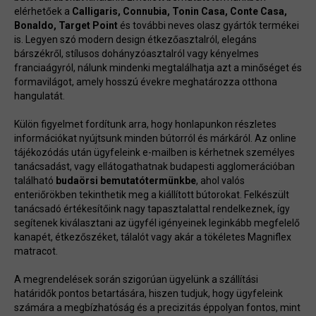
elérhetőek a
Calligaris, Connubia, Tonin Casa, Conte Casa,
Bonaldo, Target Point
és további neves olasz gyártók termékei
is. Legyen szó modern design étkezőasztalról, elegáns
bárszékről, stílusos dohányzóasztalról vagy kényelmes
franciaágyról, nálunk mindenki megtalálhatja azt a minőséget és
formavilágot, amely hosszú évekre meghatározza otthona
hangulatát.
Külön figyelmet fordítunk arra, hogy honlapunkon részletes
információkat nyújtsunk minden bútorról és márkáról. Az online
tájékozódás után ügyfeleink e-mailben is kérhetnek személyes
tanácsadást, vagy ellátogathatnak budapesti agglomerációban
található
budaörsi bemutatótermünkbe
, ahol valós
enteriőrökben tekinthetik meg a kiállított bútorokat. Felkészült
tanácsadó értékesítőink nagy tapasztalattal rendelkeznek, így
segítenek kiválasztani az ügyfél igényeinek leginkább megfelelő
kanapét, étkezőszéket, tálalót vagy akár a tökéletes Magniflex
matracot.
A megrendelések során szigorúan ügyelünk a szállítási
határidők pontos betartására, hiszen tudjuk, hogy ügyfeleink
számára a megbízhatóság és a precizitás éppolyan fontos, mint