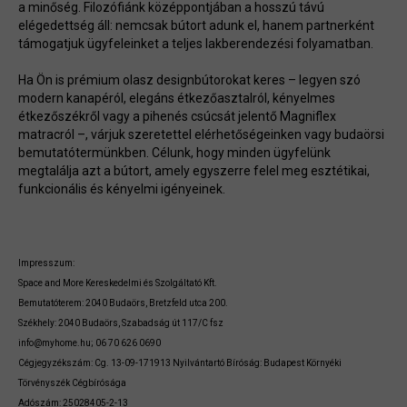
a minőség. Filozófiánk középpontjában a hosszú távú
elégedettség áll: nemcsak bútort adunk el, hanem partnerként
támogatjuk ügyfeleinket a teljes lakberendezési folyamatban.
Ha Ön is prémium olasz designbútorokat keres – legyen szó
modern kanapéról, elegáns étkezőasztalról, kényelmes
étkezőszékről vagy a pihenés csúcsát jelentő Magniflex
matracról –, várjuk szeretettel elérhetőségeinken vagy budaörsi
bemutatótermünkben. Célunk, hogy minden ügyfelünk
megtalálja azt a bútort, amely egyszerre felel meg esztétikai,
funkcionális és kényelmi igényeinek.
Impresszum:
Space and More Kereskedelmi és Szolgáltató Kft.
Bemutatóterem: 2040 Budaörs, Bretzfeld utca 200.
Székhely:
2040 Budaörs, Szabadság út 117/C fsz
info@myhome.hu; 06 70 626 0690
Cégjegyzékszám: Cg. 13-09-171913 Nyilvántartó Bíróság: Budapest Környéki
Törvényszék Cégbírósága
Adószám: 25028405-2-13