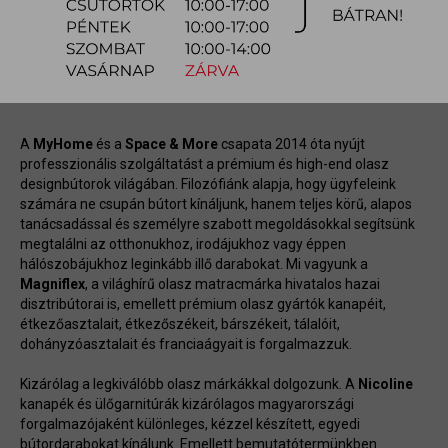
A
MyHome
és a
Space & More
csapata 2014 óta nyújt
professzionális szolgáltatást a prémium és high-end olasz
designbútorok világában. Filozófiánk alapja, hogy ügyfeleink
számára ne csupán bútort kínáljunk, hanem teljes körű, alapos
tanácsadással és személyre szabott megoldásokkal segítsünk
megtalálni az otthonukhoz, irodájukhoz vagy éppen
hálószobájukhoz leginkább illő darabokat. Mi vagyunk a
Magniflex
, a világhírű olasz matracmárka hivatalos hazai
disztribútorai is, emellett prémium olasz gyártók kanapéit,
étkezőasztalait, étkezőszékeit, bárszékeit, tálalóit,
dohányzóasztalait és franciaágyait is forgalmazzuk.
Kizárólag a legkiválóbb olasz márkákkal dolgozunk. A
Nicoline
kanapék és ülőgarnitúrák kizárólagos magyarországi
forgalmazójaként különleges, kézzel készített, egyedi
bútordarabokat kínálunk. Emellett bemutatótermünkben