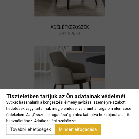
ADÈL ÉTKEZŐSZÉK
344.900 Ft
Tiszteletben tartjuk az Ön adatainak védelmét
Sütiket használunk a böngészési élmény javítása, személyre szabott
hirdetések vagy tartalmak megjelenítése, valamint a forgalom elemzése
érdekében. Az „Összes elfogadása” gombra kattintva hozzájárul a sütik
használatához.
Adatkezelési szabályzat
ADÈL KARFÁS ÉTKEZŐSZÉK
További lehetőségek
Minden elfogadása
364.200 Ft