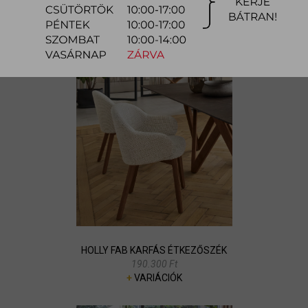
ROMY ÉTKEZŐSZÉK
188.900 Ft
+
VARIÁCIÓK
HOLLY FAB KARFÁS ÉTKEZŐSZÉK
190.300 Ft
+
VARIÁCIÓK