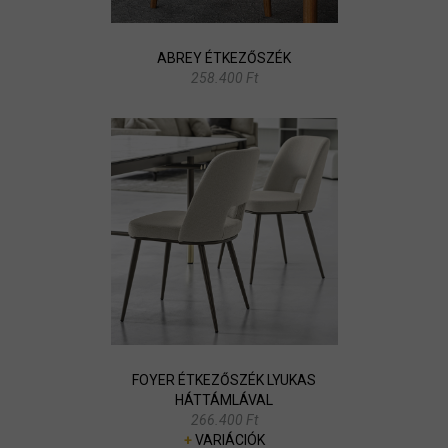
ABREY ÉTKEZŐSZÉK
258.400 Ft
FOYER ÉTKEZŐSZÉK LYUKAS
HÁTTÁMLÁVAL
266.400 Ft
+
VARIÁCIÓK