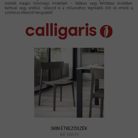
márkák magas minőségű modelljeit – falábas vagy fémlábas kivitelben,
karfával vagy anélkül. Válaszd ki a stílusodhoz leginkább illőt és emeld új
szintre az étkeződ hangulatát!
SKIN ÉTKEZŐSZÉK
60.100 Ft