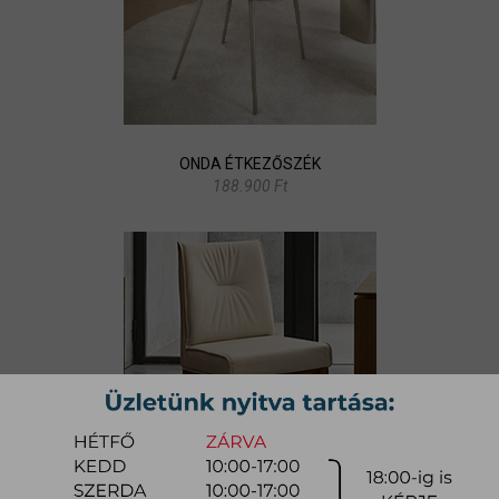
ONDA ÉTKEZŐSZÉK
188.900 Ft