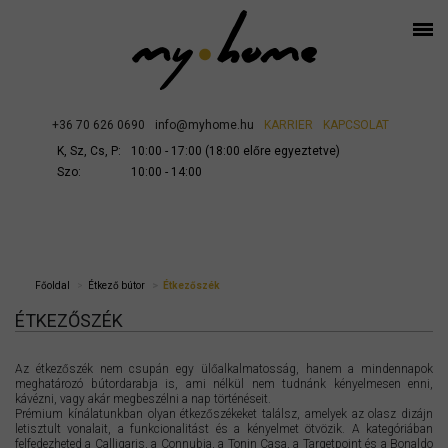
+36 70 626 0690
info@myhome.hu
KARRIER
KAPCSOLAT
K, Sz, Cs, P:
10:00 - 17:00 (18:00 előre egyeztetve)
Szo:
10:00 - 14:00
Főoldal
Étkező bútor
Étkezőszék
ÉTKEZŐSZÉK
Az étkezőszék nem csupán egy ülőalkalmatosság, hanem a mindennapok
meghatározó bútordarabja is, ami nélkül nem tudnánk kényelmesen enni,
kávézni, vagy akár megbeszélni a nap történéseit.
Prémium kínálatunkban olyan étkezőszékeket találsz, amelyek az olasz dizájn
letisztult vonalait, a funkcionalitást és a kényelmet ötvözik. A kategóriában
felfedezheted a Calligaris, a Connubia, a Tonin Casa, a Targetpoint és a Bonaldo