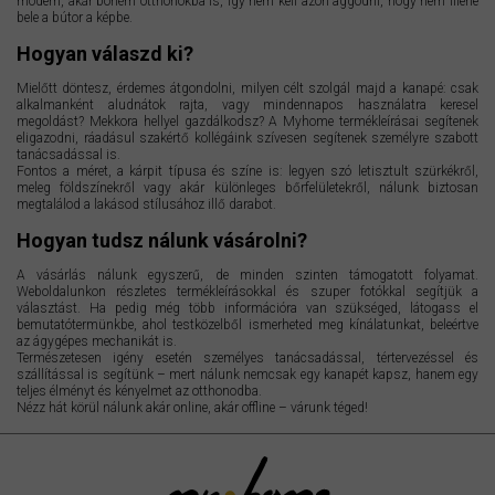
modern, akár bohém otthonokba is, így nem kell azon aggódni, hogy nem illene
bele a bútor a képbe.
Hogyan válaszd ki?
Mielőtt döntesz, érdemes átgondolni, milyen célt szolgál majd a kanapé: csak
alkalmanként aludnátok rajta, vagy mindennapos használatra keresel
megoldást? Mekkora hellyel gazdálkodsz? A Myhome termékleírásai segítenek
eligazodni, ráadásul szakértő kollégáink szívesen segítenek személyre szabott
tanácsadással is.
Fontos a méret, a kárpit típusa és színe is: legyen szó letisztult szürkékről,
meleg földszínekről vagy akár különleges bőrfelületekről, nálunk biztosan
megtalálod a lakásod stílusához illő darabot.
Hogyan tudsz nálunk vásárolni?
A vásárlás nálunk egyszerű, de minden szinten támogatott folyamat.
Weboldalunkon részletes termékleírásokkal és szuper fotókkal segítjük a
választást. Ha pedig még több információra van szükséged, látogass el
bemutatótermünkbe, ahol testközelből ismerheted meg kínálatunkat, beleértve
az ágygépes mechanikát is.
Természetesen igény esetén személyes tanácsadással, tértervezéssel és
szállítással is segítünk – mert nálunk nemcsak egy kanapét kapsz, hanem egy
teljes élményt és kényelmet az otthonodba.
Nézz hát körül nálunk akár online, akár offline – várunk téged!