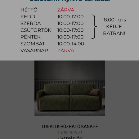
GIOTTO KIHÚZHATÓ KANAPÉ
1.668.600 Ft
+
VARIÁCIÓK
TURATI KIHÚZHATÓ KANAPÉ
1.683.900 Ft
+
VARIÁCIÓK