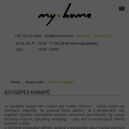
+36 70 626 0690
info@myhome.hu
KARRIER
KAPCSOLAT
K, Sz, Cs, P:
10:00 - 17:00 (18:00 előre egyeztetve)
Szo:
10:00 - 14:00
Főoldal
Nappali bútor
Kihúzható kanapé
ÁGYGÉPES KANAPÉ
Az ágygépes kanapé nem csupán egy modern ülőbútor – sokkal inkább egy
intelligens megoldás, ha szeretnél helyet spórolni, de a kényelemből nem
engednél. Egyetlen mozdulattal alakítható kényelmes fekvőfelületté, így nappal
társasági központ, éjjel pedig vendégágy – vagy akár a mindennapok állandó
alvóhelye is lehet.
A Myhome kínálatában elérhető darabok a legnagyobb olasz márkák prémium