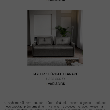
TAYLOR KIHÚZHATÓ KANAPÉ
1.828.600 Ft
+
VARIÁCIÓK
A Myhome-nál nem csupán bútort kínálunk, hanem átgondolt, stílusos
megoldásokat prémiumszinten. Ha olyan ágygépes kanapét keresel, ami