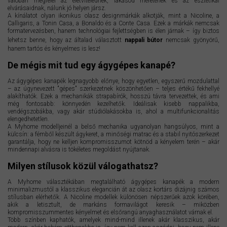
valóban megfelel az életvitelednek, lakásod méretének és az esztétikai
elvárásaidnak, nálunk jó helyen jársz.
A kínálatot olyan ikonikus olasz designmárkák alkotják, mint a Nicoline, a
Calligaris, a Tonin Casa, a Bonaldo és a Conte Casa. Ezek a márkák nemcsak
formatervezésben, hanem technológiai fejlettségben is élen járnak – így biztos
lehetsz benne, hogy az általad választott
nappali bútor
nemcsak gyönyörű,
hanem tartós és kényelmes is lesz!
De mégis mit tud egy ágygépes kanapé?
Az ágygépes kanapék legnagyobb előnye, hogy egyetlen, egyszerű mozdulattal
– az úgynevezett "gépes" szerkezetnek köszönhetően – teljes értékű fekhellyé
alakíthatók. Ezek a mechanikák strapabírók, hosszú távra tervezettek, és ami
még fontosabb: könnyedén kezelhetők. Ideálisak kisebb nappalikba,
vendégszobákba, vagy akár stúdiólakásokba is, ahol a multifunkcionalitás
elengedhetetlen.
A Myhome modelljeinél a belső mechanika ugyanolyan hangsúlyos, mint a
külcsín: a fémből készült ágykeret, a minőségi matrac és a stabil nyitószerkezet
garantálja, hogy ne kelljen kompromisszumot kötnöd a kényelem terén – akár
mindennapi alvásra is tökéletes megoldást nyújtanak.
Milyen stílusok közül válogathatsz?
A Myhome választékában megtalálható ágygépes kanapék a modern
minimalizmustól a klasszikus elegancián át az olasz kortárs dizájnig számos
stílusban elérhetők. A Nicoline modellek különösen népszerűek azok körében,
akik a letisztult, de markáns formavilágot keresik – miközben
kompromisszummentes kényelmet és elsőrangú anyaghasználatot várnak el.
Több színben kaphatók, amelyek mind-mind illenek akár klasszikus, akár