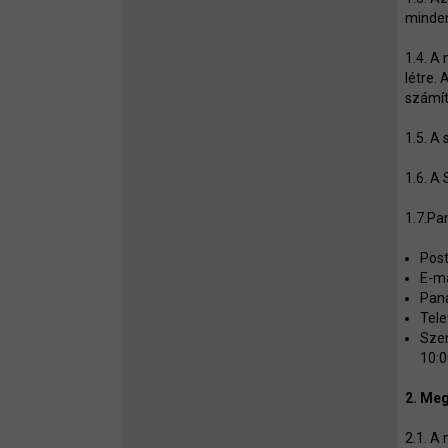
minden
1.4. A
létre.
számít
1.5. A
1.6. A
1.7.Pa
Post
E-ma
Pana
Tele
Szem
10:0
2. Meg
2.1. A