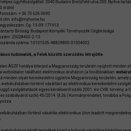
élyes ügyfélszolgáltat: 2040 Budaörs Bretzfeld utca 200. Nyitva tartás:
0 órától
fonszám: + 36 70 626 0690
l cím:
info@myhome.hu
jegyzékszám: Cg. 13-09-171913
vántartó Bíróság: Budapest Környéki Törvényszék Cégbírósága
szám: 25028405-2-13
kszámla száma: 10101535-48829800-01004002
alános tudnivalók, a Felek közötti szerződés létrejötte
 jelen ÁSZF hatálya kiterjed a Magyarország területén nyújtott minden o
a weboldalon található elektronikus áruházon (a továbbiakban:
webáru
á minden olyan kereskedelmi ügyletre Magyarország területén, amely 
 A webáruházban történő vásárlást az elektronikus kereskedelmi szolgá
üggő szolgáltatások egyes kérdéseiről szóló 2001. évi CVIII. törvény, a
tes szabályairól szóló 45/2014. (II.26.) Kormányrendelet, továbbá a Polg
yozza.
 webáruházban történő vásárlás elektronikus úton leadott megrendelés
.
z webáruházon kínált termékek közül a bútorok vásárlása kizárólag regi