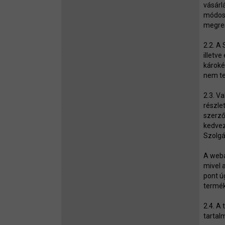
vásárl
módosí
megren
2.2. A
illetv
károké
nem te
2.3. V
részle
szerző
kedvez
Szolgá
A webá
mivel 
pont ú
termék
2.4. A
tartal