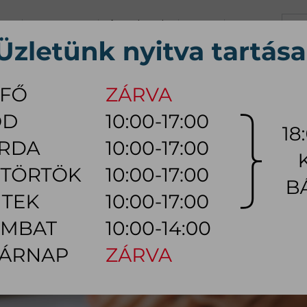
+36 70 626 0690
info@myhome.hu
KARRIER
KAPCSOLAT
K, Sz, Cs, P:
10:00 - 17:00 (18:0
Szo:
10:00 - 14:00
ÚTOR
ÉTKEZŐ BÚTOR
HÁLÓSZOBA BÚTOR
KÜLTÉRI
LÁMPA