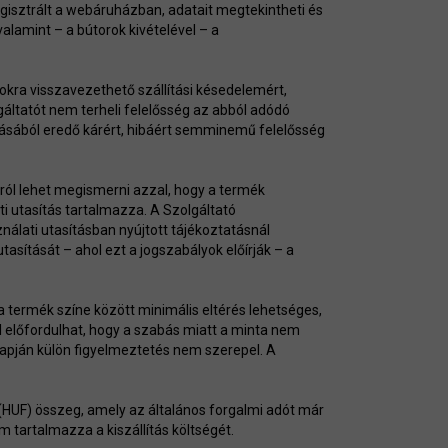
gisztrált a webáruházban, adatait megtekintheti és
alamint – a bútorok kivételével – a
tokra visszavezethető szállítási késedelemért,
áltatót nem terheli felelősség az abból adódó
atásából eredő kárért, hibáért semminemű felelősség
áról lehet megismerni azzal, hogy a termék
ti utasítás tartalmazza. A Szolgáltató
álati utasításban nyújtott tájékoztatásnál
asítását – ahol ezt a jogszabályok előírják – a
a termék színe között minimális eltérés lehetséges,
 előfordulhat, hogy a szabás miatt a minta nem
lapján külön figyelmeztetés nem szerepel. A
t (HUF) összeg, amely az általános forgalmi adót már
m tartalmazza a kiszállítás költségét.