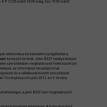
 K-P 12:00 órától 18:00 óráig, Szo 10:00 órától
lyan elektronikus kereskedelmi szolgáltatásra,
ház
) keresztül történik. Jelen ÁSZF hatálya kiterjed
jelen szerződésben meghatározott Felek között jön
ltatások, az információs társadalommal
 fogyasztó és a vállalkozás közötti szerződések
ári Törvénykönyvről szóló 2013. évi V. törvény
sel lehetséges, a jelen ÁSZF-ben meghatározott
sztrációt követően lehetséges. A bútorokon kívül