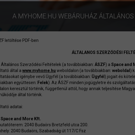
A MYHOME.HU WEBÁRUHÁZ ÁLTALÁNOS S
F letöltése PDF-ben
ÁLTALANOS SZERZŐDÉSI FELT
n Általános Szerződési Feltételek (a továbbiakban:
ÁSZF
) a
Space and M
ltató által a
www.
myhome
.hu
weboldalon (a továbbiakban:
weboldal
) 
ltatásokat igénybe vevő Ügyfél (a továbbiakban:
Ügyfél
) jogait és köte
iakban együttesen:
Felek
). Az ÁSZF minden jogügyletre és szolgálta
alon keresztül történik, függetlenül attól, hogy annak teljesítése Magya
űködője által történik.
ltató adatai:
:
Space and More Kft.
tatóterem: 2040 Budaörs Bretzfeld utca 200.
hely: 2040 Budaörs, Szabadság út 117/C Fsz