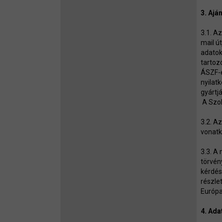
3. Ajá
3.1. A
mail ú
adatok
tartoz
ÁSZF-e
nyilat
gyártj
A Szolg
3.2. A
vonatk
3.3. A
törvén
kérdés
részlet
Európa
4. Ada