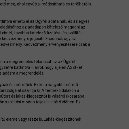
ető meg, ahol egyúttal módosítható és törölhető is
tintva érhető el az Ügyfél adatainak, és az egyes
s feladásához az adatlapon kötelező megadni az
 címét, továbbá kötelező fizetési- és szállítási
y kedvezményre jogosító kuponnal, úgy az
 kedvezmény. Kedvezmény érvényesítésére csak a
etően a megrendelés feladásához az Ügyfél
gyzetre kattintva – arról, hogy a jelen ÁSZF-et
feladásra a megrendelés.
lyúak és méretűek. Ezért a nagyobb méretű
árszolgálat szállítja ki. A termékoldalakon a
tort és lakás-kiegészítőt is vásárol (kosarába
 szállítási módon teljesíti, eltérő időben. Ez
ítő eleme vagy része is. Lakás-kiegészítőnek