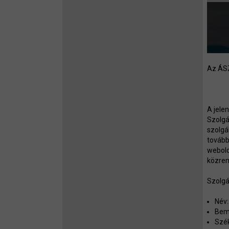
Az ÁSZ
A jele
Szolgá
szolgá
tovább
webold
közrem
Szolgá
Név
Bemu
Szék