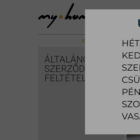
KIÁLLÍTOTT %
NAPPALI B
ÁLTALÁNOS
SZERZŐDÉSI
FELTÉTELEK