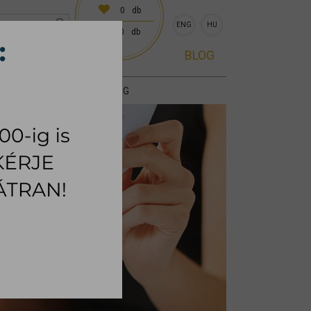
0
db
ENG
HU
0
db
0 előre egyeztetve)
BLOG
KIEGÉSZÍTŐK
SZŐNYEG