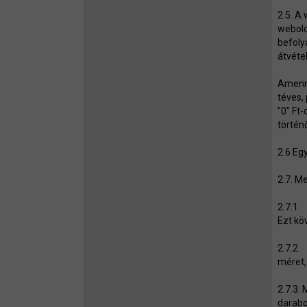
2.5. A
webold
befoly
átvéte
Amenny
téves,
"0" Ft
történ
2.6 Eg
2.7. M
2.7.1.
Ezt kö
2.7.2.
méret,
2.7.3.
darabo