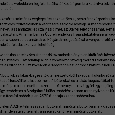
delés a weboldalon legfelül található "Kosár" gombra kattintva tekinth
endelés.
 A kosár tartalmának véglegesítését követően a „pénztárhoz” gombra kat
szerződési feltételeknek a kitöltésére szolgáló adatlap. A megrendelé
 nevét, a számlázási és szállítási címet, az Ügyfél telefonszámát, e-mail
választani. Amennyiben az Ügyfél rendelkezik ajándékutalvánnyal vag
pon a kupon sorszámának és kódjának megadásával érvényesíthető a
delés feladásakor van lehetőség.
 Az adatlap kötelezően kitöltendő rovatainak hiánytalan kitöltését köv
kozni köteles – az adatlap alján a vonatkozó szöveg mellett található né
sta és elfogadja. Ezt követően a ”Megrendelés” gombra kattintva kerül 
 A bútorok és lakás-kiegészítők természetükből fakadóan különböző sú
kat bútorszállító, a kisebb méretű bútorokat és a lakás-kiegészítőket fut
tás módja minden esetben szerepel. Amennyiben az Ügyfél egyidejűleg bú
úgy rendelését a Szolgáltató külön rendelésszámon tartja nyílván és külön
n a fizetési módok jelen ÁSZF 6. pontja szerint módosulnak.
 A jelen ÁSZF értelmezésében bútornak minősül a bútor bármely kiegész
l minden egyéb termék, ami egyébként nem minősül bútornak.