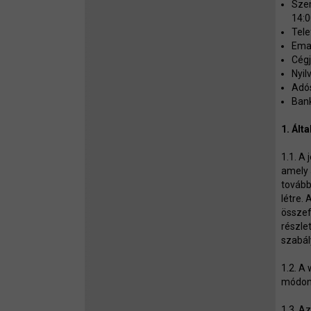
Szem
14:0
Tele
Emai
Cég
Nyil
Adó
Ban
1. Ált
1.1. A
amely 
tovább
létre.
összef
részle
szabál
1.2. A
módon
1.3. A