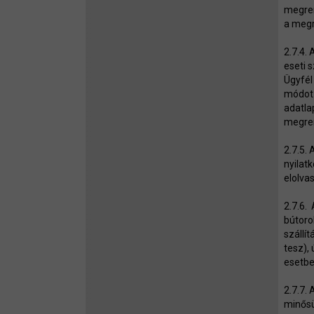
megren
a megr
2.7.4.
eseti 
Ügyfél
módot 
adatla
megren
2.7.5.
nyilat
elolva
2.7.6.
bútoro
szállí
tesz), 
esetbe
2.7.7.
minősü