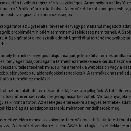
ása esetén továbbá regisztráció is szükséges. Amennyiben az Ügyfél re
thatja a "Profilom" linkre kattintva. A termékek közötti böngészéshez, v
deléshez regisztráció nem szükséges.
 Szolgáltatót az Ügyfél által tévesen és/vagy pontatlanul megadott ada
e egyéb problémáért, hibáért semminemű felelősség nem terheli. A Szolg
rt. A Szolgáltatót a regisztrált adatok Ügyfél által történő megváltozt
rheli.
alamely termékek lényeges tulajdonságait, jellemzőit a termék adatlapj
tes, tényleges tulajdonságait a termékhez mellékelésre kerülő használa
désszerű teljesítésének minősül, ha a termék a weboldalon vagy a haszn
őbb, előnyösebb tulajdonságokkal rendelkezik. A termékek használati ut
ltató a termékhez mellékeli.
ruházban található termékadatok tájékoztató jellegűek. A fotó, illetve 
a fotók műteremben vaku megvilágítással készültek. Mintás anyagoknál
gy esik, mint a fotón. Az esetleges eltérésekre az egyes termékek adat
ek kizárólag az adatlapon szereplő méretben rendelhetőek meg.
 termék vételára mindig a kiválasztott termék mellett feltüntetett forin
mazza. A termékek vételára – a jelen ÁSZF-ben foglalt kivételekkel – ne