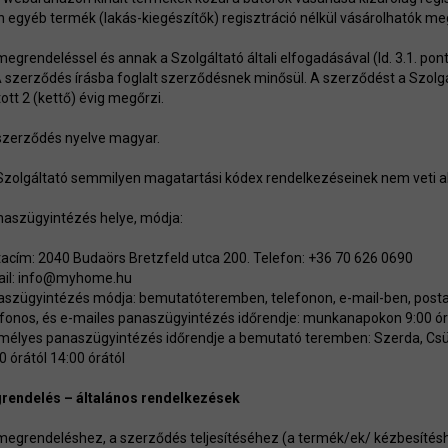
 egyéb termék (lakás-kiegészítők) regisztráció nélkül vásárolhatók me
 megrendeléssel és annak a Szolgáltató általi elfogadásával (ld. 3.1. p
 A szerződés írásba foglalt szerződésnek minősül. A szerződést a Szolgá
ott 2 (kettő) évig megőrzi.
 szerződés nyelve magyar.
 Szolgáltató semmilyen magatartási kódex rendelkezéseinek nem veti a
naszügyintézés helye, módja:
acím: 2040 Budaörs Bretzfeld utca 200. Telefon: +36 70 626 0690
il:
info@myhome.hu
szügyintézés módja: bemutatóteremben, telefonon, e-mail-ben, postai
fonos, és e-mailes panaszügyintézés időrendje: munkanapokon 9:00 órá
élyes panaszügyintézés időrendje a bemutató teremben: Szerda, Csütö
0 órától 14:00 órától
rendelés – általános rendelkezések
 megrendeléshez, a szerződés teljesítéséhez (a termék/ek/ kézbesítés