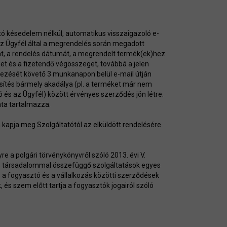
ató késedelem nélkül, automatikus visszaigazoló e-
 az Ügyfél által a megrendelés során megadott
óját, a rendelés dátumát, a megrendelt termék(ek)hez
get és a fizetendő végösszeget, továbbá a jelen
rkezését követő 3 munkanapon belül e-mail útján
esítés bármely akadálya (pl. a terméket már nem
ó és az Ügyfél) között érvényes szerződés jön létre.
zata tartalmazza.
 kapja meg Szolgáltatótól az elküldött rendelésére
 a polgári törvénykönyvről szóló 2013. évi V.
iós társadalommal összefüggő szolgáltatások egyes
s a fogyasztó és a vállalkozás közötti szerződések
, és szem előtt tartja a fogyasztók jogairól szóló