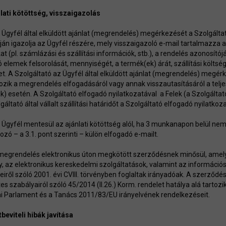
nlati kötöttség, visszaigazolás
z Ügyfél által elküldött ajánlat (megrendelés) megérkezését a Szolgált
tján igazolja az Ügyfél részére, mely visszaigazoló e-mail tartalmazza
at (pl. számlázási és szállítási információk, stb.), a rendelés azonosít
ó elemek felsorolását, mennyiségét, a termék(ek) árát, szállítási költsé
t. A Szolgáltató az Ügyfél által elküldött ajánlat (megrendelés) megé
kozik a megrendelés elfogadásáról vagy annak visszautasításáról a telj
ák) esetén. A Szolgáltató elfogadó nyilatkozatával a Felek (a Szolgáltat
áltató által vállalt szállítási határidőt a Szolgáltató elfogadó nyilatko
z Ügyfél mentesül az ajánlati kötöttség alól, ha 3 munkanapon belül nem
ozó – a 3.1. pont szerinti – külön elfogadó e-mailt.
 megrendelés elektronikus úton megkötött szerződésnek minősül, amelyre
y, az elektronikus kereskedelmi szolgáltatások, valamint az informác
eiről szóló 2001. évi CVIII. törvényben foglaltak irányadóak. A szerződé
es szabályairól szóló 45/2014 (II.26.) Korm. rendelet hatálya alá tartozik
i Parlament és a Tanács 2011/83/EU irányelvének rendelkezéseit.
tbeviteli hibák javítása