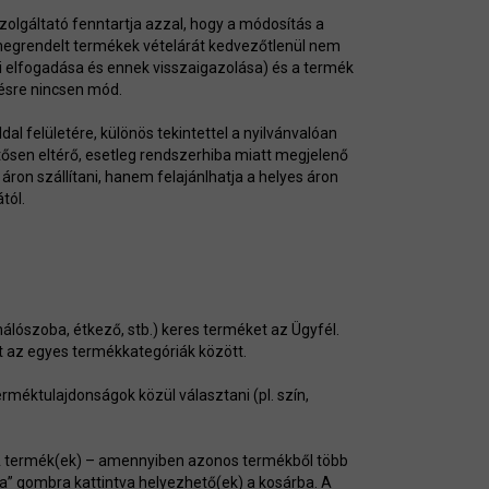
olgáltató fenntartja azzal, hogy a módosítás a
 megrendelt termékek vételárát kedvezőtlenül nem
li elfogadása és ennek visszaigazolása) és a termék
ésre nincsen mód.
l felületére, különös tekintettel a nyilvánvalóan
ntősen eltérő, esetleg rendszerhiba miatt megjelenő
 áron szállítani, hanem felajánlhatja a helyes áron
tól.
hálószoba, étkező, stb.) keres terméket az Ügyfél.
t az egyes termékkategóriák között.
rméktulajdonságok közül választani (pl. szín,
. A termék(ek) – amennyiben azonos termékből több
ba” gombra kattintva helyezhető(ek) a kosárba. A