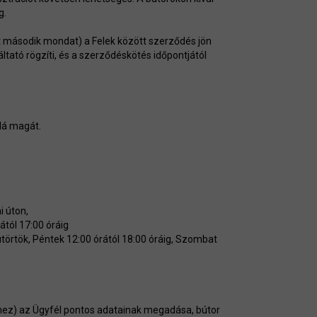
g.
ont második mondat) a Felek között szerződés jön
ltató rögzíti, és a szerződéskötés időpontjától
lá magát.
 úton,
tól 17:00 óráig
rtök, Péntek 12:00 órától 18:00 óráig, Szombat
hez) az Ügyfél pontos adatainak megadása, bútor