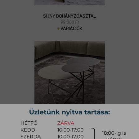
SHINY DOHÁNYZÓASZTAL
99.300 Ft
+
VARIÁCIÓK
FLY ÉS FLY SMALL
DOHÁNYZÓASZTAL
117.000 Ft