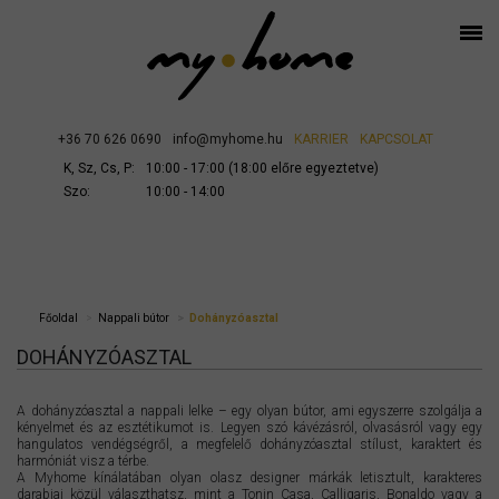
+36 70 626 0690
info@myhome.hu
KARRIER
KAPCSOLAT
K, Sz, Cs, P:
10:00 - 17:00 (18:00 előre egyeztetve)
Szo:
10:00 - 14:00
Főoldal
Nappali bútor
Dohányzóasztal
DOHÁNYZÓASZTAL
A dohányzóasztal a nappali lelke – egy olyan bútor, ami egyszerre szolgálja a
kényelmet és az esztétikumot is. Legyen szó kávézásról, olvasásról vagy egy
hangulatos vendégségről, a megfelelő dohányzóasztal stílust, karaktert és
harmóniát visz a térbe.
A Myhome kínálatában olyan olasz designer márkák letisztult, karakteres
darabjai közül választhatsz, mint a Tonin Casa, Calligaris, Bonaldo vagy a