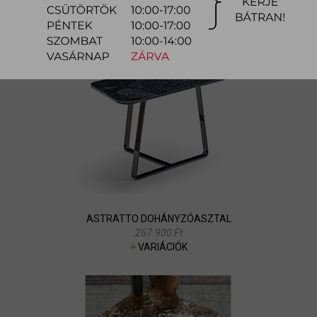
+
VARIÁCIÓK
ASTRATTO DOHÁNYZÓASZTAL
267.900 Ft
+
VARIÁCIÓK