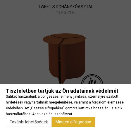
TWEET S DOHÁNYZÓASZTAL
149.300 Ft
Tiszteletben tartjuk az Ön adatainak védelmét
Sütiket használunk a böngészési élmény javítása, személyre szabott
HOLD DOHÁNYZÓASZTAL
hirdetések vagy tartalmak megjelenítése, valamint a forgalom elemzése
164.500 Ft
érdekében. Az „Összes elfogadása” gombra kattintva hozzájárul a sütik
használatához.
Adatkezelési szabályzat
További lehetőségek
Minden elfogadása