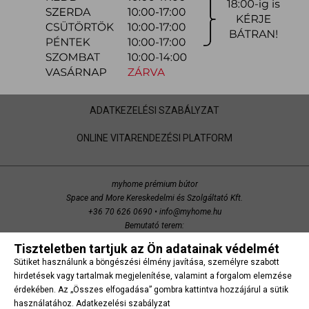
VÁSÁRLÁS MENETE
KAPCSOLAT
ÁSZF
GARANCIA
ADATKEZELÉSI SZABÁLYZAT
ONLINE VITARENDEZÉSI PLATFORM
myhome prémium bútor
Space and More Kereskedelmi és Szolgáltató Kft.
+36 70 626 0690
•
info@myhome.hu
Bemutató terem:
Budaörs, Bretzfeld utca 200
Tiszteletben tartjuk az Ön adatainak védelmét
copyright 2014 Space and More. minden jog fenntartva.
Sütiket használunk a böngészési élmény javítása, személyre szabott
Süti beállítások
hirdetések vagy tartalmak megjelenítése, valamint a forgalom elemzése
érdekében. Az „Összes elfogadása” gombra kattintva hozzájárul a sütik
használatához.
Adatkezelési szabályzat