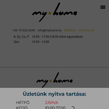
+36 70 626 0690
info@myhome.hu
KARRIER
KAPCSOLAT
K, Sz, Cs, P:
10:00 - 17:00 (18:00 előre egyeztetve)
Szo:
10:00 - 14:00
SZÁLLÍTÁS ÉS SZERELÉS