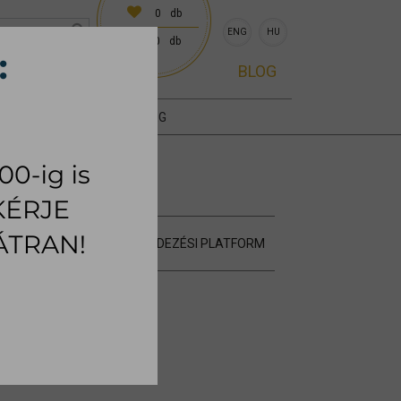
0
db
ENG
HU
0
db
0 előre egyeztetve)
BLOG
KIEGÉSZÍTŐK
SZŐNYEG
ÁLYZAT
ONLINE VITARENDEZÉSI PLATFORM