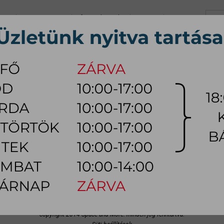
+36 70 626 0690
info@myhome.hu
KARRIER
KAPCSOLAT
K, Sz, Cs, P:
10:00 - 17:00 (18:0
Szo:
10:00 - 14:00
ÚTOR
ÉTKEZŐ BÚTOR
HÁLÓSZOBA BÚTOR
KÜLTÉRI
LÁMPA
ETE
KAPCSOLAT
ÁSZF
GARANCIA
ADATKEZELÉSI SZAB
myhome prémium bútor
Space and More Kereskedelmi és Szolgáltató Kft.
+36 70 626 0690
•
info@myhome.hu
Bemutató terem:
Budaörs, Bretzfeld utca 200
copyright 2014 Space and More. minden jog fenntartva.