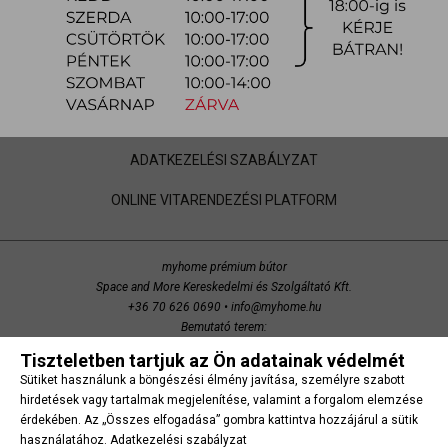
VÁSÁRLÁS MENETE
KAPCSOLAT
ÁSZF
GARANCIA
ADATKEZELÉSI SZABÁLYZAT
ONLINE VITARENDEZÉSI PLATFORM
myhome prémium bútor
Space and More Kereskedelmi és Szolgáltató Kft.
+36 70 626 0690
•
info@myhome.hu
Bemutató terem:
Budaörs, Bretzfeld utca 200
Tiszteletben tartjuk az Ön adatainak védelmét
copyright 2014 Space and More. minden jog fenntartva.
Sütiket használunk a böngészési élmény javítása, személyre szabott
Süti beállítások
hirdetések vagy tartalmak megjelenítése, valamint a forgalom elemzése
érdekében. Az „Összes elfogadása” gombra kattintva hozzájárul a sütik
használatához.
Adatkezelési szabályzat