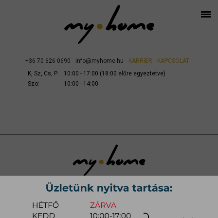
+36 70 626 0690
info@myhome.hu
KARRIER
KAPCSOLAT
K, Sz, Cs, P:
10:00 - 17:00 (18:00 előre egyeztetve)
Szo:
10:00 - 14:00
SZÁLLÍTÁS ÉS SZERELÉS