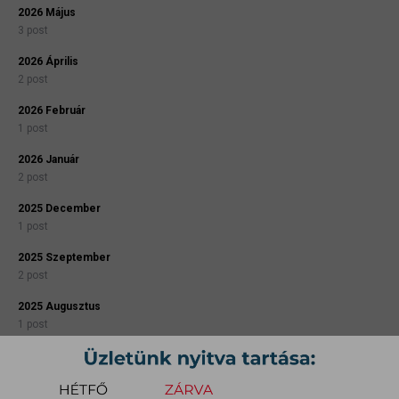
2026 Május
3 post
2026 Április
2 post
2026 Február
1 post
2026 Január
2 post
2025 December
1 post
2025 Szeptember
2 post
2025 Augusztus
1 post
2025 Július
1 post