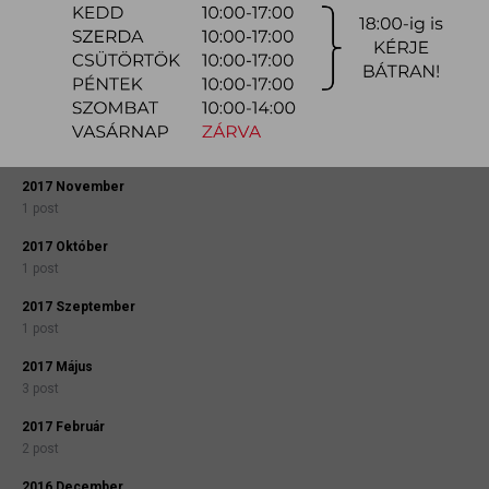
2025 Június
2 post
2025 Április
2 post
2025 Február
1 post
2017 November
1 post
2017 Október
1 post
2017 Szeptember
1 post
2017 Május
3 post
2017 Február
2 post
2016 December