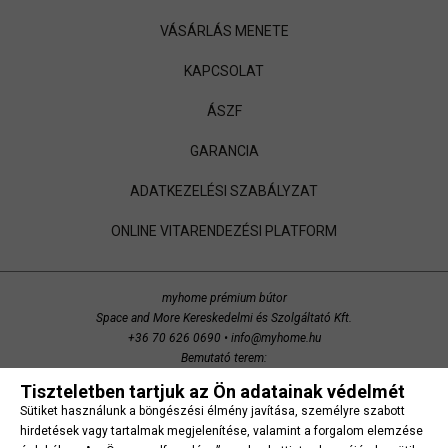
VÁSÁRLÁS MENETE
KAPCSOLAT
ÁSZF
GARANCIA
ADATKEZELÉSI SZABÁLYZAT
ONLINE VITARENDEZÉSI PLATFORM
myhome prémium bútor
Space and More Kereskedelmi és Szolgáltató Kft.
+36 70 626 0690
•
info@myhome.hu
Bemutató terem:
Budaörs, Bretzfeld utca 200
Tiszteletben tartjuk az Ön adatainak védelmét
copyright 2014 Space and More. minden jog fenntartva.
Sütiket használunk a böngészési élmény javítása, személyre szabott
Süti beállítások
hirdetések vagy tartalmak megjelenítése, valamint a forgalom elemzése