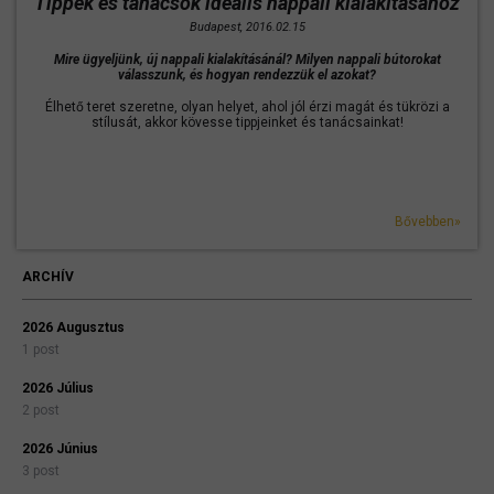
Tippek és tanácsok ideális nappali kialakításához
Budapest, 2016.02.15
Mire ügyeljünk, új nappali kialakításánál? Milyen nappali bútorokat
válasszunk, és hogyan rendezzük el azokat?
Élhető teret szeretne, olyan helyet, ahol jól érzi magát és tükrözi a
stílusát, akkor kövesse tippjeinket és tanácsainkat!
Bővebben»
ARCHÍV
2026 Augusztus
1 post
2026 Július
2 post
2026 Június
3 post