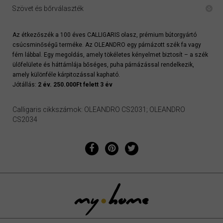
Szövet és bőrválaszték
Az étkezőszék a 100 éves CALLIGARIS olasz, prémium bútorgyártó
csúcsminőségű terméke. Az OLEANDRO egy párnázott szék fa vagy
fém lábbal. Egy megoldás, amely tökéletes kényelmet biztosít – a szék
ülőfelülete és háttámlája bőséges, puha párnázással rendelkezik,
amely különféle kárpitozással kapható.
Jótállás:
2 év. 250.000Ft felett 3 év
Calligaris cikkszámok: OLEANDRO CS2031; OLEANDRO
CS2034