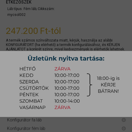
ÉTKEZŐSZÉK
Láb típus: Fém láb;
Cikkszám:
mycsol002
247.200 Ft
-tól
A termék számos színváltozata miatt, kérjük, használja az alábbi
KONFIGURÁTORT (ha elérhető) a termék konfigurálásához, és KÉRJEN
AJÁNLATOT a konkrét színre, mivel kedvezmények is elérhetők lehetnek.
gyors ajánlat
Raktárra érkezés:
4-8 hét
Szállítási módja:
bútorszállító
Készlet info:
gyártásra
Szállítás, szerelés díjtáblázat (országos)
Konfigurátor fa láb
Konfigurátor fém láb