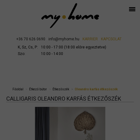
+36 70 626 0690
info@myhome.hu
KARRIER
KAPCSOLAT
K, Sz, Cs, P:
10:00 - 17:00 (18:00 előre egyeztetve)
Szo:
10:00 - 14:00
Főoldal
Étkező bútor
Étkezőszék
Oleandro karfás étkezőszék
CALLIGARIS OLEANDRO KARFÁS ÉTKEZŐSZÉK