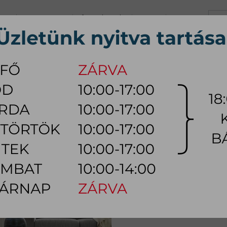
+36 70 626 0690
info@myhome.hu
KARRIER
KAPCSOLAT
K, Sz, Cs, P:
10:00 - 17:00 (18:0
Szo:
10:00 - 14:00
ÚTOR
ÉTKEZŐ BÚTOR
HÁLÓSZOBA BÚTOR
KÜLTÉRI
LÁMPA
ztal