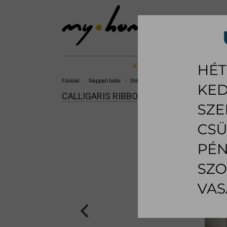
KIÁLLÍTOTT %
NAPPALI B
Főoldal
Nappali bútor
Dohányzóasztal
Ribbon dohányzóas
CALLIGARIS RIBBON DOHÁNYZÓASZTAL