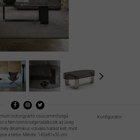
rémium bútorgyártó csúcsminőségű
Konfigurátor
ol a fém tömörsége találkozik az üveg
ely dinamikus vizuális hatást kelt, mint
zva a térbe. Mérete: 140x81x35 cm.