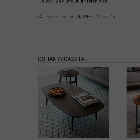
Jótállás:
2 év. 250.000Ft felett 3 év.
Calligaris cikkszámok: RIBBON CS5149
DOHÁNYZÓASZTAL