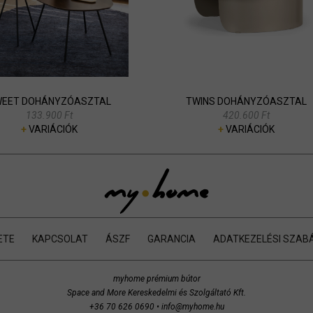
EET DOHÁNYZÓASZTAL
TWINS DOHÁNYZÓASZTAL
133.900 Ft
420.600 Ft
+
VARIÁCIÓK
+
VARIÁCIÓK
ETE
KAPCSOLAT
ÁSZF
GARANCIA
ADATKEZELÉSI SZAB
myhome prémium bútor
Space and More Kereskedelmi és Szolgáltató Kft.
+36 70 626 0690
•
info@myhome.hu