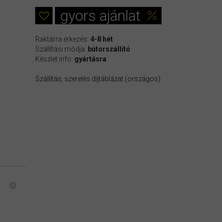
gyors ajánlat
Raktárra érkezés:
4-8 hét
Szállítási módja:
bútorszállító
Készlet info:
gyártásra
Szállítás, szerelés díjtáblázat (országos)