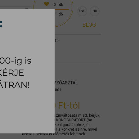
0
db
ENG
HU
0
db
0 előre egyeztetve)
BLOG
KIEGÉSZÍTŐK
SZŐNYEG
RIBBON DOHÁNYZÓASZTAL
Cikkszám:
mycsria001
701.600 Ft
-tól
A termék számos színváltozata miatt, kérjük,
használja az alábbi KONFIGURÁTORT (ha
elérhető) a termék konfigurálásához, és
KÉRJEN AJÁNLATOT a konkrét színre, mivel
kedvezmények is elérhetők lehetnek.