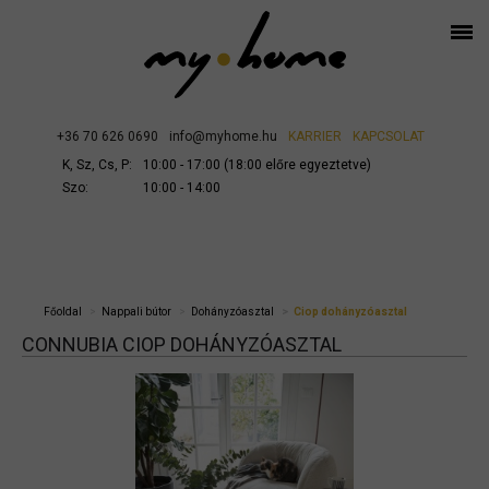
+36 70 626 0690
info@myhome.hu
KARRIER
KAPCSOLAT
K, Sz, Cs, P:
10:00 - 17:00 (18:00 előre egyeztetve)
Szo:
10:00 - 14:00
Főoldal
Nappali bútor
Dohányzóasztal
Ciop dohányzóasztal
CONNUBIA CIOP DOHÁNYZÓASZTAL