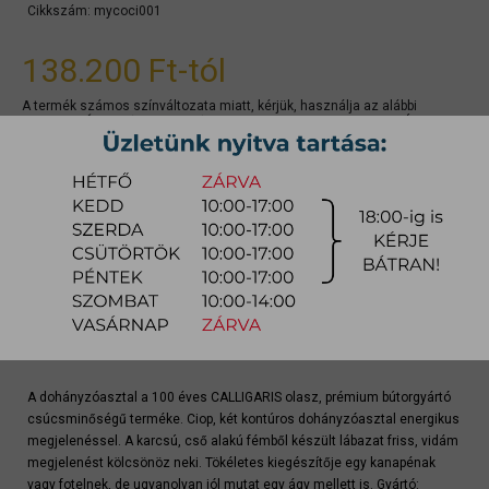
Cikkszám:
mycoci001
138.200 Ft
-tól
A termék számos színváltozata miatt, kérjük, használja az alábbi
KONFIGURÁTORT (ha elérhető) a termék konfigurálásához, és KÉRJEN
AJÁNLATOT a konkrét színre, mivel kedvezmények is elérhetők lehetnek.
gyors ajánlat
Raktárra érkezés:
4-8 hét
Szállítási módja:
bútorszállító
Készlet info:
gyártásra
Szállítás, szerelés díjtáblázat (országos)
A dohányzóasztal a 100 éves CALLIGARIS olasz, prémium bútorgyártó
csúcsminőségű terméke. Ciop, két kontúros dohányzóasztal energikus
megjelenéssel. A karcsú, cső alakú fémből készült lábazat friss, vidám
megjelenést kölcsönöz neki. Tökéletes kiegészítője egy kanapénak
vagy fotelnek, de ugyanolyan jól mutat egy ágy mellett is. Gyártó: