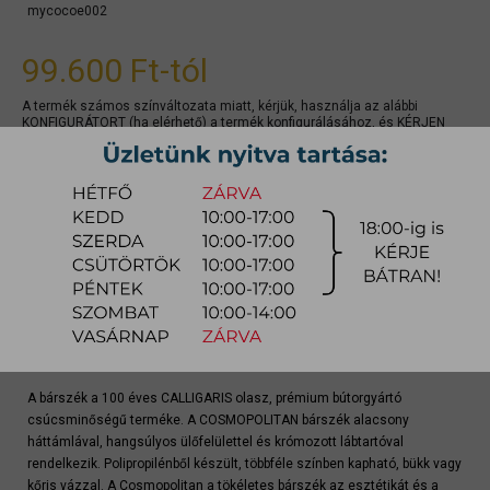
mycocoe002
99.600 Ft
-tól
A termék számos színváltozata miatt, kérjük, használja az alábbi
KONFIGURÁTORT (ha elérhető) a termék konfigurálásához, és KÉRJEN
AJÁNLATOT a konkrét színre, mivel kedvezmények is elérhetők lehetnek.
gyors ajánlat
Raktárra érkezés:
4-8 hét
Szállítási módja:
bútorszállító
Készlet info:
gyártásra
Szállítás, szerelés díjtáblázat (országos)
A bárszék a 100 éves CALLIGARIS olasz, prémium bútorgyártó
csúcsminőségű terméke. A COSMOPOLITAN bárszék alacsony
háttámlával, hangsúlyos ülőfelülettel és krómozott lábtartóval
rendelkezik. Polipropilénből készült, többféle színben kapható, bükk vagy
kőris vázzal. A Cosmopolitan a tökéletes bárszék az esztétikát és a