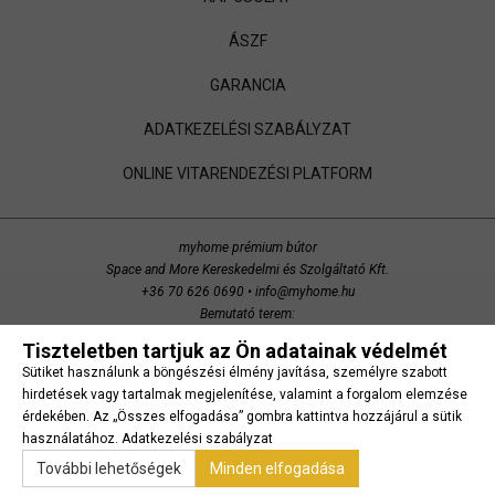
ÁSZF
GARANCIA
ADATKEZELÉSI SZABÁLYZAT
ONLINE VITARENDEZÉSI PLATFORM
myhome prémium bútor
Space and More Kereskedelmi és Szolgáltató Kft.
+36 70 626 0690
•
info@myhome.hu
Bemutató terem:
Budaörs, Bretzfeld utca 200
Tiszteletben tartjuk az Ön adatainak védelmét
copyright 2014 Space and More. minden jog fenntartva.
Sütiket használunk a böngészési élmény javítása, személyre szabott
Süti beállítások
hirdetések vagy tartalmak megjelenítése, valamint a forgalom elemzése
érdekében. Az „Összes elfogadása” gombra kattintva hozzájárul a sütik
használatához.
Adatkezelési szabályzat
További lehetőségek
Minden elfogadása