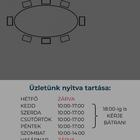
ELLISSE ÉTKEZŐASZTAL
Méret: Kerámia 200x100 ovális;
Cikkszám:
mycoel001
1.179.400 Ft
-tól
A termék számos színváltozata miatt, kérjük, használja az alábbi
KONFIGURÁTORT (ha elérhető) a termék konfigurálásához, és KÉRJEN
AJÁNLATOT a konkrét színre, mivel kedvezmények is elérhetők lehetnek.