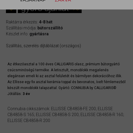
gyors ajánlat
Raktárra érkezés:
4-8 hét
Szállítási módja:
bútorszállító
Készlet info:
gyártásra
Szállítás, szerelés díjtáblázat (országos)
Az étkezőasztal a 100 éves CALLIGARIS olasz, prémium bútorgyártó
csúcsminőségű terméke. A letisztult, monoblokk megjelenés
elegánsan emeli ki az asztal felületét és bármilyen dekorációhoz illik.
Az Ellisse egy fix asztal kerámia toppal és bevonatos, ívelt fémlemezből
készült monoblokk talapzattal. Gyártó: CONNUBIA by CALLIGARIS©
Jótállás:
3 év
Connubia cikkszámok: ELLISSE CB4858-FE 200; ELLISSE
CB4858-S 165; ELLISSE CB4858-S 200; ELLISSE CB4858-R 160;
ELLISSE CB4858-R 200