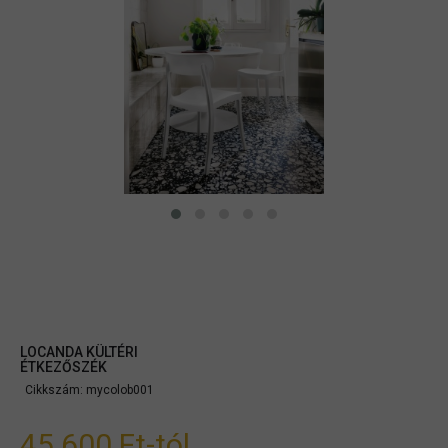
LOCANDA KÜLTÉRI
ÉTKEZŐSZÉK
Cikkszám:
mycolob001
45.600 Ft
-tól