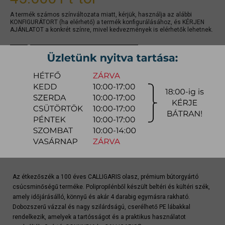
A termék számos színváltozata miatt, kérjük, használja az alábbi
KONFIGURÁTORT (ha elérhető) a termék konfigurálásához, és KÉRJEN
AJÁNLATOT a konkrét színre, mivel kedvezmények is elérhetők lehetnek.
gyors ajánlat
Raktárra érkezés:
4-8 hét
Szállítási módja:
bútorszállító
Készlet info:
gyártásra
Szállítás, szerelés díjtáblázat (országos)
Terméklap
Az étkezőszék a 100 éves CALLIGARIS olasz, prémium bútorgyártó
csúcsminőségű terméke. Polipropilénből készült beltéri és kültéri szék,
amely időjárásálló, könnyű és akár 4 darabig egymásra rakható.
Dobozszerű vázzal és nagy szilárdságú, cserélhető PE lábakkal
rendelkezik, amelyek a tartósságot és a praktikus használatot