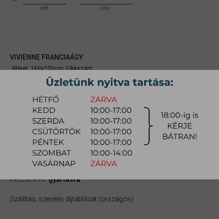
VIVIENNE FRANCIAÁGY
Méret: 160x200cm;
Cikkszám:
myenvi001
589.700 Ft
gyors ajánlat
Raktárra érkezés:
8-14 hét
Szállítási módja:
bútorszállító
Készlet info:
gyártásra
Szállítás, szerelés díjtáblázat (országos)