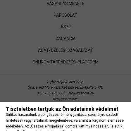
VÁSÁRLÁS MENETE
KAPCSOLAT
ÁSZF
GARANCIA
ADATKEZELÉSI SZABÁLYZAT
ONLINE VITARENDEZÉSI PLATFORM
myhome prémium bútor
Space and More Kereskedelmi és Szolgáltató Kft.
+36 70 626 0690
•
info@myhome.hu
Bemutató terem:
Budaörs, Bretzfeld utca 200
Tiszteletben tartjuk az Ön adatainak védelmét
copyright 2014 Space and More. minden jog fenntartva.
Sütiket használunk a böngészési élmény javítása, személyre szabott
Süti beállítások
hirdetések vagy tartalmak megjelenítése, valamint a forgalom elemzése
érdekében. Az „Összes elfogadása” gombra kattintva hozzájárul a sütik