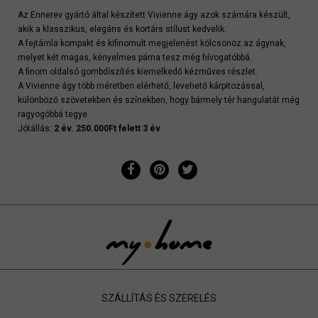
Az Ennerev gyártó által készített Vivienne ágy azok számára készült,
akik a klasszikus, elegáns és kortárs stílust kedvelik.
A fejtámla kompakt és kifinomult megjelenést kölcsönöz az ágynak,
melyet két magas, kényelmes párna tesz még hívogatóbbá.
A finom oldalsó gombdíszítés kiemelkedő kézműves részlet.
A Vivienne ágy több méretben elérhető, levehető kárpitozással,
különböző szövetekben és színekben, hogy bármely tér hangulatát még
ragyogóbbá tegye.
Jótállás:
2 év. 250.000Ft felett 3 év
SZÁLLÍTÁS ÉS SZERELÉS