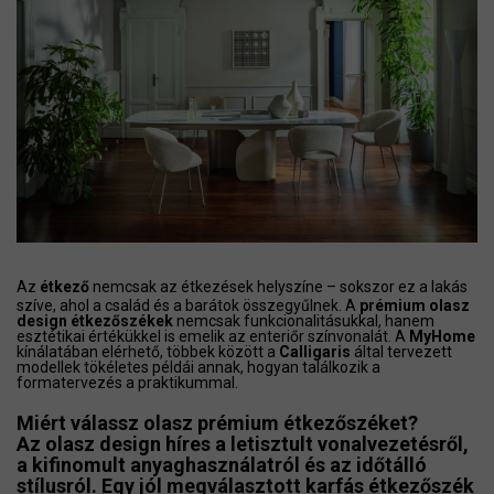
Az
étkező
nemcsak az étkezések helyszíne – sokszor ez a lakás
szíve, ahol a család és a barátok összegyűlnek. A
prémium olasz
design étkezőszékek
nemcsak funkcionalitásukkal, hanem
esztétikai értékükkel is emelik az enteriőr színvonalát. A
MyHome
kínálatában elérhető, többek között a
Calligaris
által tervezett
modellek tökéletes példái annak, hogyan találkozik a
formatervezés a praktikummal.
Miért válassz olasz prémium étkezőszéket?
Az olasz design híres a letisztult vonalvezetésről,
a kifinomult anyaghasználatról és az időtálló
stílusról. Egy jól megválasztott
karfás étkezőszék