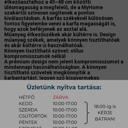
étkezőasztalhoz a 45–48 cm közötti
ülésmagasság a megfelelő, de a MyHome
szakértői szívesen segítenek a pontos
kiválasztásban. A
karfás székeknél
különösen
fontos figyelembe venni a karfa magasságát is,
hogy azok beférjenek az asztal alá.
Műanyag étkezőszékek akár kültérre is. Design
műanyag székek, amelyek könnyen tisztíthatóak
és akár kültérre is használhatóak.
Könnyen tisztítható szövet: stílus
kompromisszumok nélkül
A prémium design nem jelent kompromisszumot a
mindennapi használhatóságban. A
könnyen
tisztítható szövetek
megkönnyítik a
karbantartást, legyen szó kisgyermekes
családokról vagy intenzív vendégforgalomról. A
modern szövetek vízlepergető, folttaszító
tulajdonságai segítenek megőrizni a székek
újszerű megjelenését hosszú távon is. Exkluzívabb
megjelenéshez, bőrből is választhatóak az
étkezőszékek.
Műanyag design székek, amelyek könnyen
tisztíthatóak és akár kültérre is használható.