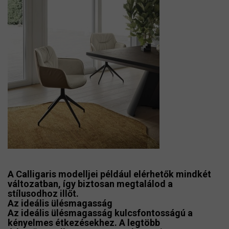
A
Calligaris
modelljei például elérhetők mindkét
változatban, így biztosan megtalálod a
stílusodhoz illőt.
Az ideális ülésmagasság
Az
ideális ülésmagasság
kulcsfontosságú a
kényelmes étkezésekhez. A legtöbb