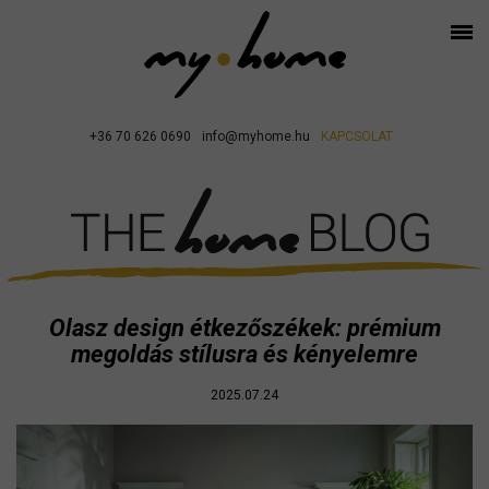
+36 70 626 0690
info@myhome.hu
KAPCSOLAT
Olasz design étkezőszékek: prémium
megoldás stílusra és kényelemre
2025.07.24