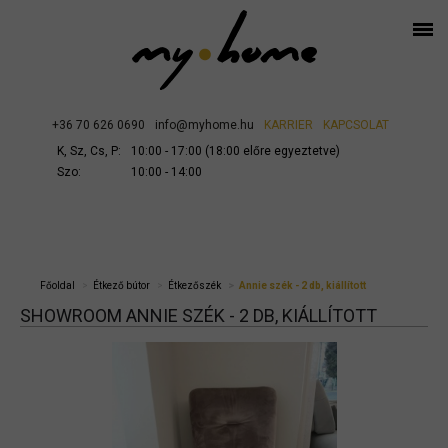
+36 70 626 0690
info@myhome.hu
KARRIER
KAPCSOLAT
K, Sz, Cs, P:
10:00 - 17:00 (18:00 előre egyeztetve)
Szo:
10:00 - 14:00
Főoldal
Étkező bútor
Étkezőszék
Annie szék - 2 db, kiállított
SHOWROOM ANNIE SZÉK - 2 DB, KIÁLLÍTOTT