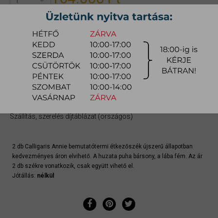
1
328.000 Ft
(27% ÁFA-t tartalmazza)
kosárba
Raktárra érkezés:
Bemutatóteremben azonnal
Szállítási módja:
bútorszállító
Készlet info:
bemutatóteremben
Szállítás, szerelés díjtáblázat (országos)
2 db Calligaris Annie bemutatótermi étkezőszék újszerű állapotban
kedvezményes áron elvihető. A huzata puha bársony, a lába fém. Az ár
2 db székre vonatkozik, csak együtt vihető el.
Jótállás:
nélkül