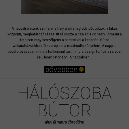
A nappali életünk színtere, a hely ahol a legtöbb időt töltjük, a lakás
központi, meghatározó része. Itt ül össze a család TV-t nézni, olvasni a
fotelben vagy beszélgetni a barátokkal a kanapén. Bútor
webáruházunkban fő szerepben a maximális kényelem. A nappali
bebútorozásában mind a funkcionalitás, mind a design fontos szerepet
kell, hogy betöltsön. A nappaliban...
bővebben
HÁLÓSZOBA
BÚTOR
ahol új napra ébredünk