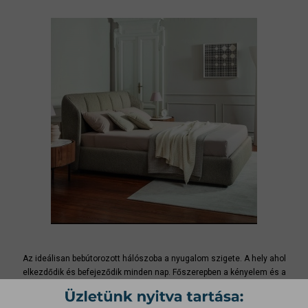
Az ideálisan bebútorozott hálószoba a nyugalom szigete. A hely ahol
elkezdődik és befejeződik minden nap. Főszerepben a kényelem és a
harmónia, hiszen életünk egyharmadát az ágyban töltjük, érdemes tehát
jó minőségű kényelmes, franciaágyat választani. A hálószobánk több