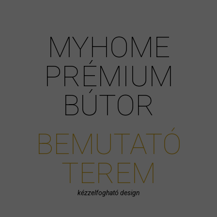
MYHOME
PRÉMIUM
BÚTOR
BEMUTATÓ
TEREM
kézzelfogható design