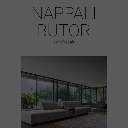
NAPPALI
BÚTOR
élettel teli tér