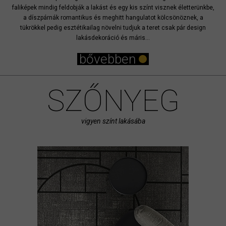
faliképek mindig feldobják a lakást és egy kis színt visznek életterünkbe,
a díszpárnák romantikus és meghitt hangulatot kölcsönöznek, a
tükrökkel pedig esztétikailag növelni tudjuk a teret csak pár design
lakásdekoráció és máris...
bővebben
SZŐNYEG
vigyen színt lakásába