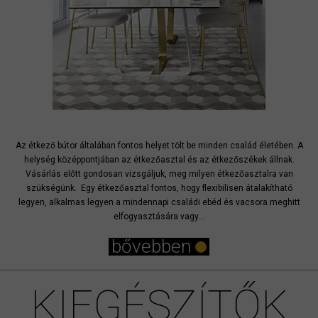
Az étkező bútor általában fontos helyet tölt be minden család életében. A
helység középpontjában az étkezőasztal és az étkezőszékek állnak.
Vásárlás előtt gondosan vizsgáljuk, meg milyen étkezőasztalra van
szükségünk. Egy étkezőasztal fontos, hogy flexibilisen átalakítható
legyen, alkalmas legyen a mindennapi családi ebéd és vacsora meghitt
elfogyasztására vagy...
bővebben
KIEGÉSZÍTŐK