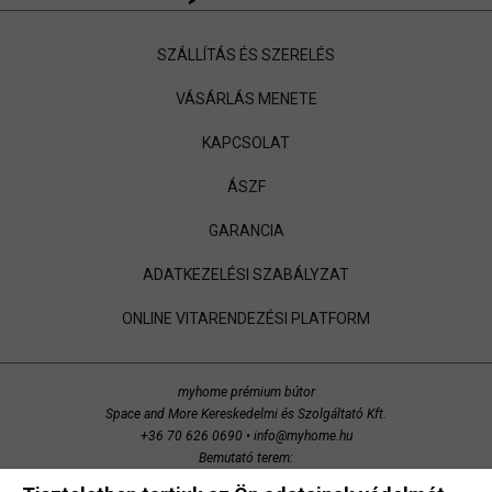
SZÁLLÍTÁS ÉS SZERELÉS
VÁSÁRLÁS MENETE
KAPCSOLAT
ÁSZF
GARANCIA
ADATKEZELÉSI SZABÁLYZAT
ONLINE VITARENDEZÉSI PLATFORM
myhome prémium bútor
Space and More Kereskedelmi és Szolgáltató Kft.
+36 70 626 0690
•
info@myhome.hu
Bemutató terem:
Budaörs, Bretzfeld utca 200