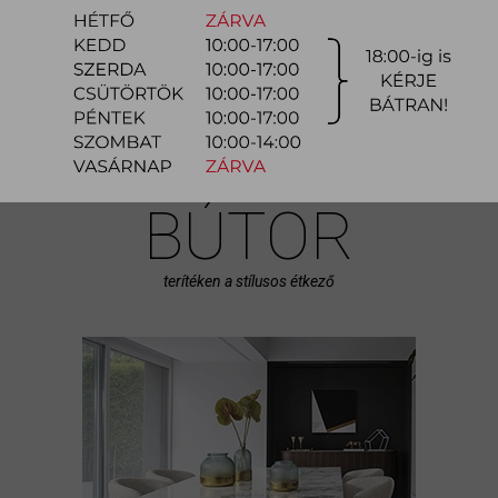
funkciót is betölt, ezért fontos a funkcionalitásában megfelelő bútorok
kiválasztása és ötletes...
bővebben
ÉTKEZŐ
BÚTOR
terítéken a stílusos étkező