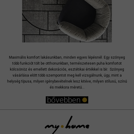
Maximális komfort lakásunkban, minden egyes lépésnél. Egy szőnyeg
több funkciót tölt be otthonunkban, természetesen puha komfortot
kölcsönöz és emellett dekorációs, esztétikai értékkel is bír. Szőnyeg
vásárlása előtt több szempontot meg kell vizsgálnunk, úgy, mint a
helység típusa, milyen igénybevételnek lesz kitéve, milyen stílusú, színű
és mekkora méretű...
bővebben