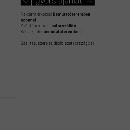
gyors ajánlat
Raktárra érkezés:
Bemutatóteremben
azonnal
Szállítási módja:
bútorszállító
Készlet info:
bemutatóteremben
Szállítás, szerelés díjtáblázat (országos)