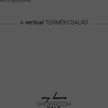
adva a nappali térnek.
A
vertical
TERMÉKCSALÁD