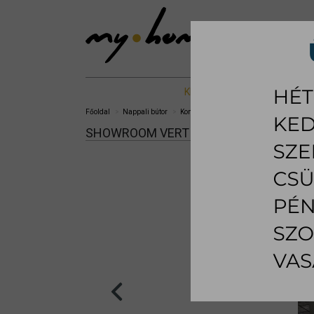
KIÁLLÍTOTT %
NAPPALI B
Főoldal
Nappali bútor
Komód és TV
Vertical komód, tálaló - k
SHOWROOM VERTICAL KOMÓD, TÁLALÓ -