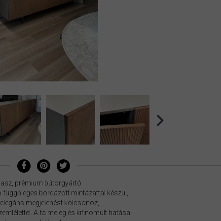
olasz, prémium bútorgyártó
 függőleges bordázott mintázattal készül,
 elegáns megjelenést kölcsönöz,
emlélettel. A fa meleg és kifinomult hatása