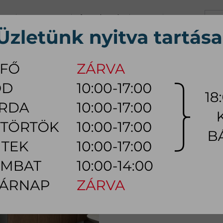
+36 70 626 0690
info@myhome.hu
KARRIER
KAPCSOLAT
K, Sz, Cs, P:
10:00 - 17:00 (18:0
Szo:
10:00 - 14:00
ÚTOR
ÉTKEZŐ BÚTOR
HÁLÓSZOBA BÚTOR
KÜLTÉRI
LÁMPA
iállított
 KIÁLLÍTOTT