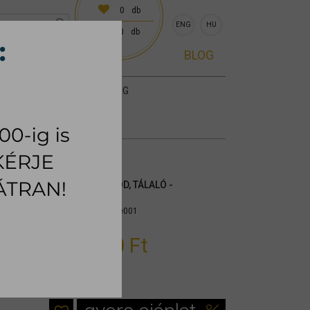
0
db
ENG
HU
0
db
0 előre egyeztetve)
BLOG
KIEGÉSZÍTŐK
SZŐNYEG
VERTICAL KOMÓD, TÁLALÓ -
KIÁLLÍTOTT
Cikkszám:
myswve001
994.000 Ft
1.420.000 Ft