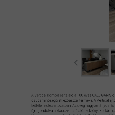
A Vertical komód és tálaló a 100 éves CALLIGARIS 
csúcsminőségű étkezőasztal terméke. A Vertical ajtó
kétféle felületváltozatban. Az üveg hagyományos és
újragondolva a klasszikus tálalószekrényt kortárs sz