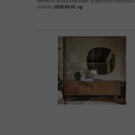
kiemeli az anyag szépségét, új tapintható dimenziót 
Jótállás:
2028.09.02.-ig