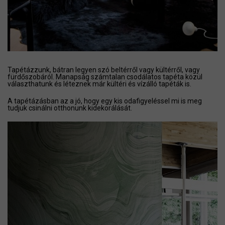
Tapétázzunk, bátran legyen szó beltérről vagy kültérről, vagy
fürdőszobáról. Manapság számtalan csodálatos tapéta közül
választhatunk és léteznek már kültéri és vízálló tapéták is.
A tapétázásban az a jó, hogy egy kis odafigyeléssel mi is meg
tudjuk csinálni otthonunk kidekorálását.