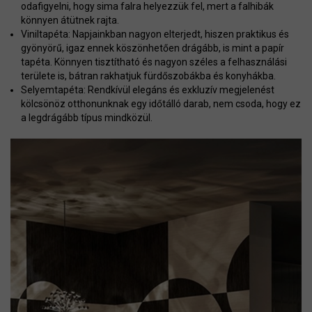
odafigyelni, hogy sima falra helyezzük fel, mert a falhibák
könnyen átütnek rajta.
Viniltapéta: Napjainkban nagyon elterjedt, hiszen praktikus és
gyönyörű, igaz ennek köszönhetően drágább, is mint a papír
tapéta. Könnyen tisztítható és nagyon széles a felhasználási
területe is, bátran rakhatjuk fürdőszobákba és konyhákba.
Selyemtapéta: Rendkívül elegáns és exkluzív megjelenést
kölcsönöz otthonunknak egy időtálló darab, nem csoda, hogy ez
a legdrágább típus mindközül.