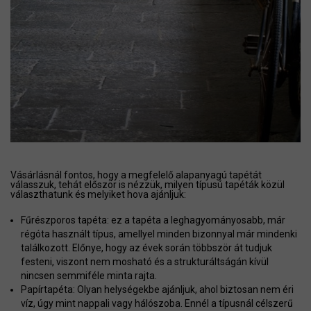
Vásárlásnál fontos, hogy a megfelelő alapanyagú tapétát
válasszuk, tehát először is nézzük, milyen típusú tapéták közül
választhatunk és melyiket hova ajánljuk:
Fűrészporos tapéta: ez a tapéta a leghagyományosabb, már
régóta használt típus, amellyel minden bizonnyal már mindenki
találkozott. Előnye, hogy az évek során többször át tudjuk
festeni, viszont nem mosható és a strukturáltságán kívül
nincsen semmiféle minta rajta.
Papírtapéta: Olyan helységekbe ajánljuk, ahol biztosan nem éri
víz, úgy mint nappali vagy hálószoba. Ennél a típusnál célszerű