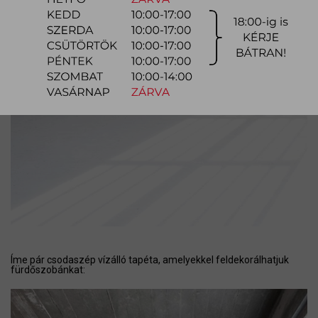
Íme pár csodaszép vízálló tapéta, amelyekkel feldekorálhatjuk
fürdőszobánkat: