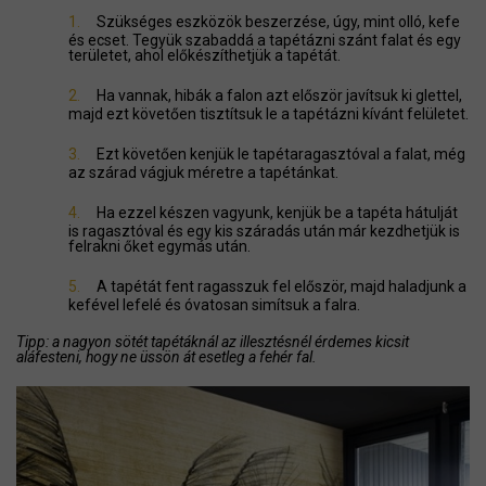
1.
Szükséges eszközök beszerzése, úgy, mint olló, kefe
és ecset. Tegyük szabaddá a tapétázni szánt falat és egy
területet, ahol előkészíthetjük a tapétát.
2.
Ha vannak, hibák a falon azt először javítsuk ki glettel,
majd ezt követően tisztítsuk le a tapétázni kívánt felületet.
3.
Ezt követően kenjük le tapétaragasztóval a falat, még
az szárad vágjuk méretre a tapétánkat.
4.
Ha ezzel készen vagyunk, kenjük be a tapéta hátulját
is ragasztóval és egy kis száradás után már kezdhetjük is
felrakni őket egymás után.
5.
A tapétát fent ragasszuk fel először, majd haladjunk a
kefével lefelé és óvatosan simítsuk a falra.
Tipp: a nagyon sötét tapétáknál az illesztésnél érdemes kicsit
aláfesteni, hogy ne üssön át esetleg a fehér fal.