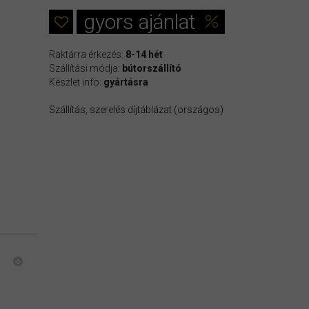
gyors ajánlat
Raktárra érkezés:
8-14 hét
Szállítási módja:
bútorszállító
Készlet info:
gyártásra
Szállítás, szerelés díjtáblázat (országos)