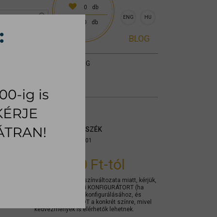
0
db
ENG
HU
0
db
0 előre egyeztetve)
BLOG
KIEGÉSZÍTŐK
SZŐNYEG
DALLAS ÉTKEZŐSZÉK
Cikkszám:
mytpdl001
118.400 Ft
-tól
A termék számos színváltozata miatt, kérjük,
használja az alábbi KONFIGURÁTORT (ha
elérhető) a termék konfigurálásához, és
KÉRJEN AJÁNLATOT a konkrét színre, mivel
kedvezmények is elérhetők lehetnek.