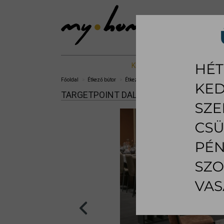
KIÁLLÍTOTT %
NAPPALI B
Főoldal
Étkező bútor
Étkezőszék
Dallas étkezőszék
TARGETPOINT DALLAS ÉTKEZŐSZÉK