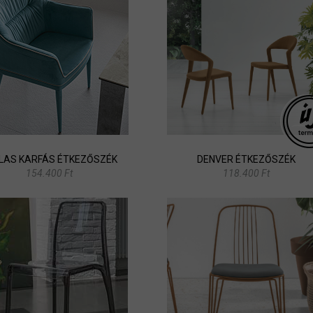
LAS KARFÁS ÉTKEZŐSZÉK
DENVER ÉTKEZŐSZÉK
154.400 Ft
118.400 Ft