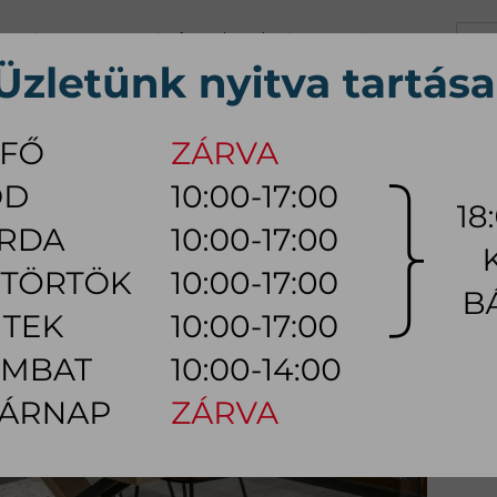
+36 70 626 0690
info@myhome.hu
KARRIER
KAPCSOLAT
K, Sz, Cs, P:
10:00 - 17:00 (18:0
Szo:
10:00 - 14:00
ÚTOR
ÉTKEZŐ BÚTOR
HÁLÓSZOBA BÚTOR
KÜLTÉRI
LÁMPA