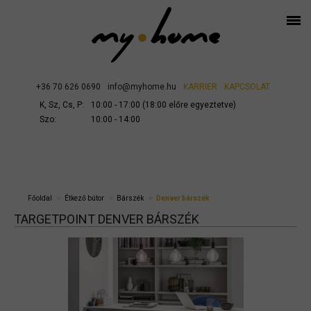
+36 70 626 0690
info@myhome.hu
KARRIER
KAPCSOLAT
K, Sz, Cs, P:
10:00 - 17:00 (18:00 előre egyeztetve)
Szo:
10:00 - 14:00
Főoldal
Étkező bútor
Bárszék
Denver bárszék
TARGETPOINT DENVER BÁRSZÉK