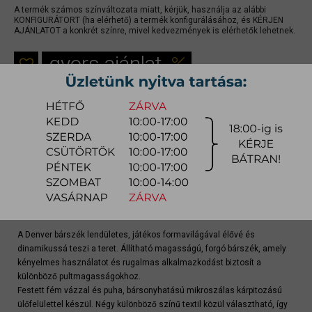
A termék számos színváltozata miatt, kérjük, használja az alábbi
KONFIGURÁTORT (ha elérhető) a termék konfigurálásához, és KÉRJEN
AJÁNLATOT a konkrét színre, mivel kedvezmények is elérhetők lehetnek.
gyors ajánlat
Raktárra érkezés:
8-14 hét
Szállítási módja:
bútorszállító
Készlet info:
gyártásra
Szállítás, szerelés díjtáblázat (országos)
Konfigurátor
A Denver bárszék lendületes, játékos formavilágával élővé és
dinamikussá teszi a teret. Állítható magasságú, forgó bárszék, amely
kényelmes használatot és rugalmas alkalmazkodást biztosít a
különböző pultmagasságokhoz.
Festett fém vázzal és puha, bársonyhatású mikroszálas kárpitozású
ülőfelülettel készül. Négy különböző színű textil közül választható, így