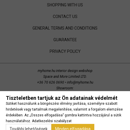
SHOPPING WITH US
CONTACT US
GENERAL TERMS AND CONDITIONS
GUARANTEE
PRIVACY POLICY
myhome.hu interior design webshop
Space and More Limited LTD.
+36 70 626 0690
•
info@myhome.hu
Showroom:
Budaörs, Bretzfeld utca 200
Tiszteletben tartjuk az Ön adatainak védelmét
copyright 2014 Space and More. all right reserved.
Sütiket használunk a böngészési élmény javítása, személyre szabott
Süti beállítások
hirdetések vagy tartalmak megjelenítése, valamint a forgalom elemzése
érdekében. Az „Összes elfogadása” gombra kattintva hozzájárul a sütik
használatához.
Adatkezelési szabályzat
További lehetőségek
Minden elfogadása