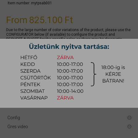
Item number:
mytpsab001
From
825.100 Ft
Due to the large number of color variations of the product, please use the
CONFIGURATOR below (if available) to configure the product and
REQUEST A QUOTE for the specific color, as there may be discounts
available.
quotation
Arrival at warehouse:
8-14 weeks
Way of delivery:
in-home delivery
Stock info:
for production
Delivery, installation fee list (countrywide)
Config
Gres video