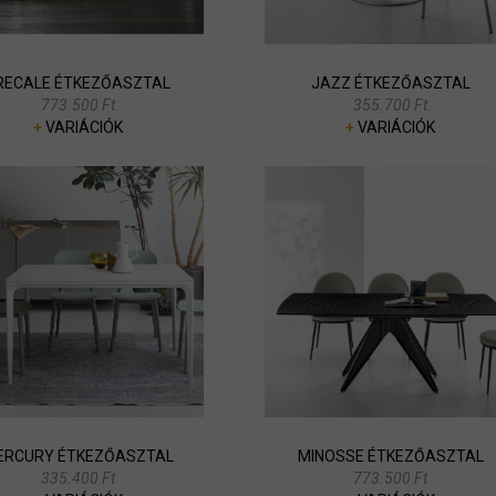
RECALE ÉTKEZŐASZTAL
JAZZ ÉTKEZŐASZTAL
773.500 Ft
355.700 Ft
+
VARIÁCIÓK
+
VARIÁCIÓK
ERCURY ÉTKEZŐASZTAL
MINOSSE ÉTKEZŐASZTAL
335.400 Ft
773.500 Ft