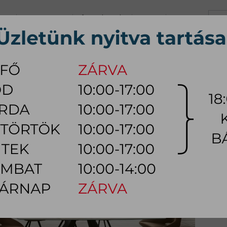
+36 70 626 0690
info@myhome.hu
KARRIER
KAPCSOLAT
K, Sz, Cs, P:
10:00 - 17:00 (18:0
Szo:
10:00 - 14:00
ÚTOR
ÉTKEZŐ BÚTOR
HÁLÓSZOBA BÚTOR
KÜLTÉRI
LÁMPA