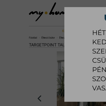
KIÁLLÍTOTT %
NAPPALI B
Főoldal
Étkező bútor
Étkezőasztal
Taurus étkezőasztal
TARGETPOINT TAURUS ÉTKEZŐASZTAL