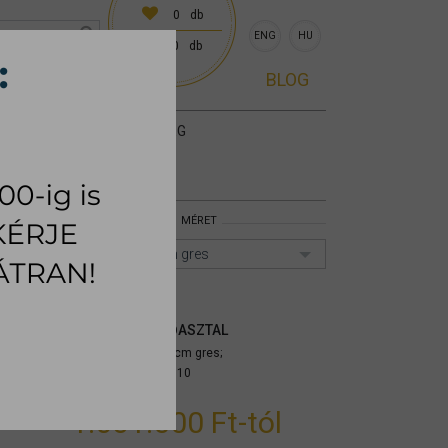
0
db
ENG
HU
0
db
0 előre egyeztetve)
BLOG
KIEGÉSZÍTŐK
SZŐNYEG
MÉRET
160-240x90cm gres
TAURUS ÉTKEZŐASZTAL
Méret: 160-240x90cm gres;
Cikkszám:
mytptc010
1.031.500 Ft
-tól