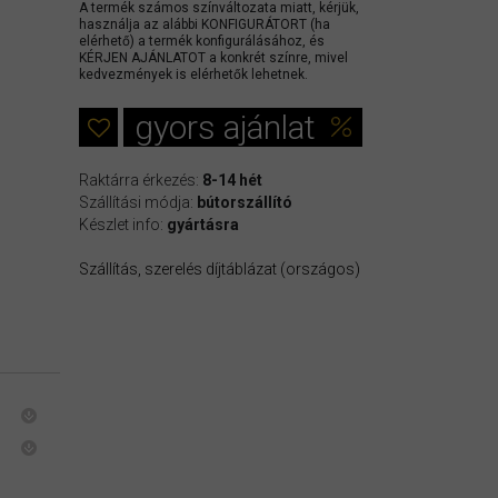
A termék számos színváltozata miatt, kérjük,
használja az alábbi KONFIGURÁTORT (ha
elérhető) a termék konfigurálásához, és
KÉRJEN AJÁNLATOT a konkrét színre, mivel
kedvezmények is elérhetők lehetnek.
gyors ajánlat
Raktárra érkezés:
8-14 hét
Szállítási módja:
bútorszállító
Készlet info:
gyártásra
Szállítás, szerelés díjtáblázat (országos)