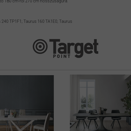
ható 180 cm-ről 270 cm hosszúságúra.
s 240 TP1F1; Taurus 160 TA1E0; Taurus