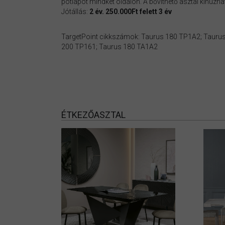
pótlapot mindkét oldalon. A bővíthető asztal kihúz
Jótállás:
2 év. 250.000Ft felett 3 év
TargetPoint cikkszámok: Taurus 180 TP1A2; Tauru
200 TP161; Taurus 180 TA1A2
ÉTKEZŐASZTAL