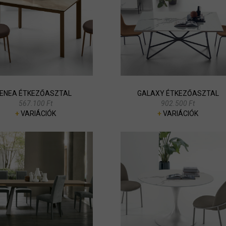
ENEA ÉTKEZŐASZTAL
GALAXY ÉTKEZŐASZTAL
567.100 Ft
902.500 Ft
+
VARIÁCIÓK
+
VARIÁCIÓK