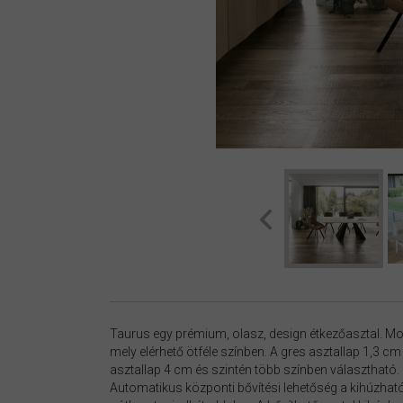
Taurus egy prémium, olasz, design étkezőasztal. Mod
mely elérhető ötféle színben. A gres asztallap 1,3 c
asztallap 4 cm és szintén több színben választható. F
Automatikus központi bővítési lehetőség a kihúzható 