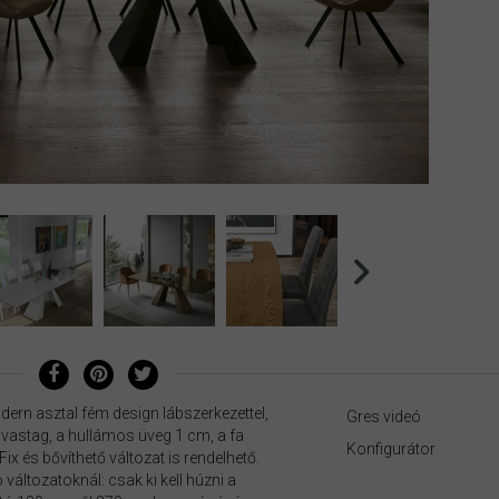
ern asztal fém design lábszerkezettel,
Gres videó
m vastag, a hullámos üveg 1 cm, a fa
Konfigurátor
ix és bővíthető változat is rendelhető.
változatoknál: csak ki kell húzni a