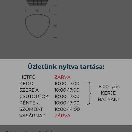
REA DOHÁNYZÓASZTAL
Méret: 60x60x46cm;
Cikkszám:
mytorea001
740.600 Ft
-tól
gyors ajánlat