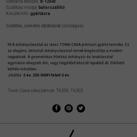
Raktárra érkezés:
8-12hét
Szállítási módja:
bútorszállító
Készlet info:
gyártásra
Szállítás, szerelés díjtáblázat (országos)
REA dohányzóasztal az olasz TONIN CASA prémium gyártó terméke. Ez
az elegáns, letisztult dohányzóasztal remek kiegészítője a modern
nappalinak. A geometrikus ihletésű dohányzó- és lerakóasztal
egymásra rétegzett dió-, vagy tölgyfából készült lapokból áll. Elérhető
kétféle méretben.
Jótállás:
2 év. 250.000Ft felett 3 év.
Tonin Casa cikkszámok: T6300; T6303