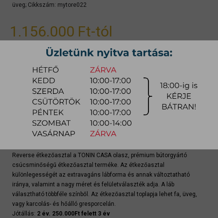
üveg;
Cikkszám:
mytore022
1.156.000 Ft
-tól
gyors ajánlat
Raktárra érkezés:
8-12hét
Szállítási módja:
bútorszállító
Készlet info:
gyártásra
Szállítás, szerelés díjtáblázat (országos)
Reverse étkezőasztal a TONIN CASA olasz, prémium bútorgyártó
csúcsminőségű étkezőasztal terméke. Az étkezőasztal
különlegességét az extravagáns lábforma és annak változtatható
iránya, valamint a nagy méret és felületválaszték adja. A láb
választható többféle színből. Az étkezőasztal toplapja lehet fa, üveg,
vagy karcolás- és hőálló gresporcelán.
Jótállás:
2 év. 250.000Ft felett 3 év