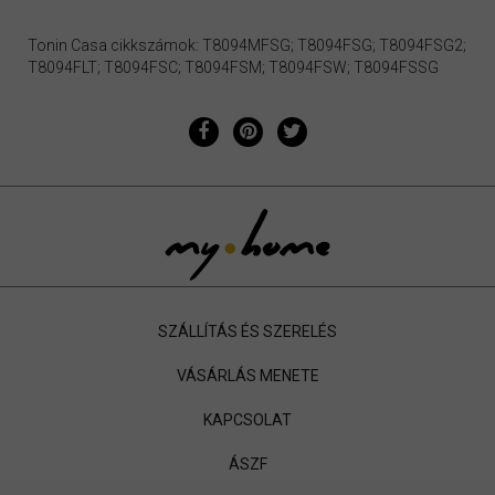
Tonin Casa cikkszámok: T8094MFSG; T8094FSG; T8094FSG2;
T8094FLT; T8094FSC; T8094FSM; T8094FSW; T8094FSSG
SZÁLLÍTÁS ÉS SZERELÉS
VÁSÁRLÁS MENETE
KAPCSOLAT
ÁSZF