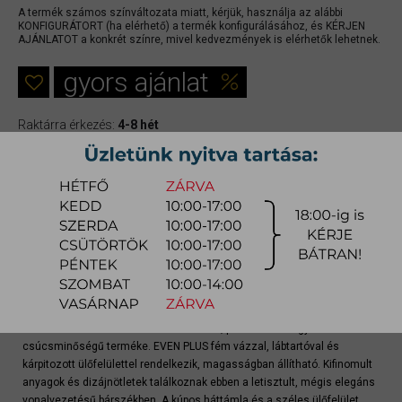
A termék számos színváltozata miatt, kérjük, használja az alábbi
KONFIGURÁTORT (ha elérhető) a termék konfigurálásához, és KÉRJEN
AJÁNLATOT a konkrét színre, mivel kedvezmények is elérhetők lehetnek.
gyors ajánlat
Raktárra érkezés:
4-8 hét
Szállítási módja:
bútorszállító
Készlet info:
gyártásra
Szállítás, szerelés díjtáblázat (országos)
Konfigurátor
Szövet és bőrválaszték
A bárszék a 100 éves CALLIGARIS olasz, prémium bútorgyártó
csúcsminőségű terméke. EVEN PLUS fém vázzal, lábtartóval és
kárpitozott ülőfelülettel rendelkezik, magasságban állítható. Kifinomult
anyagok és dizájnötletek találkoznak ebben a letisztult, mégis elegáns
vonalvezetésű bárszékben. A kúpos háttámla és a széles ülőfelület