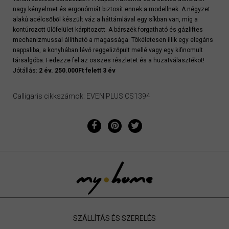
nagy kényelmet és ergonómiát biztosít ennek a modellnek. A négyzet
alakú acélcsőből készült váz a háttámlával egy síkban van, míg a
kontúrozott ülőfelület kárpitozott. A bárszék forgatható és gázliftes
mechanizmussal állítható a magassága. Tökéletesen illik egy elegáns
nappaliba, a konyhában lévő reggelizőpult mellé vagy egy kifinomult
társalgóba. Fedezze fel az összes részletet és a huzatválasztékot!
Jótállás:
2 év. 250.000Ft felett 3 év
Calligaris cikkszámok: EVEN PLUS CS1394
SZÁLLÍTÁS ÉS SZERELÉS