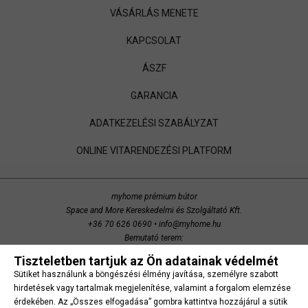
VÁSÁRLÁS MENETE
KAPCSOLAT
ÁSZF
GARANCIA
ADATKEZELÉSI SZABÁLYZAT
ONLINE VITARENDEZÉSI PLATFORM
myhome prémium bútor
Space and More Kereskedelmi és Szolgáltató Kft.
+36 70 626 0690
•
info@myhome.hu
Bemutató terem:
Budaörs, Bretzfeld utca 200
Tiszteletben tartjuk az Ön adatainak védelmét
copyright 2014 Space and More. minden jog fenntartva.
Sütiket használunk a böngészési élmény javítása, személyre szabott
Süti beállítások
hirdetések vagy tartalmak megjelenítése, valamint a forgalom elemzése
érdekében. Az „Összes elfogadása” gombra kattintva hozzájárul a sütik