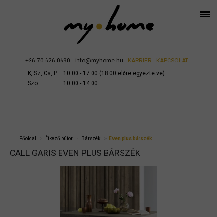
+36 70 626 0690
info@myhome.hu
KARRIER
KAPCSOLAT
K, Sz, Cs, P:
10:00 - 17:00 (18:00 előre egyeztetve)
Szo:
10:00 - 14:00
Főoldal
Étkező bútor
Bárszék
Even plus bárszék
CALLIGARIS EVEN PLUS BÁRSZÉK