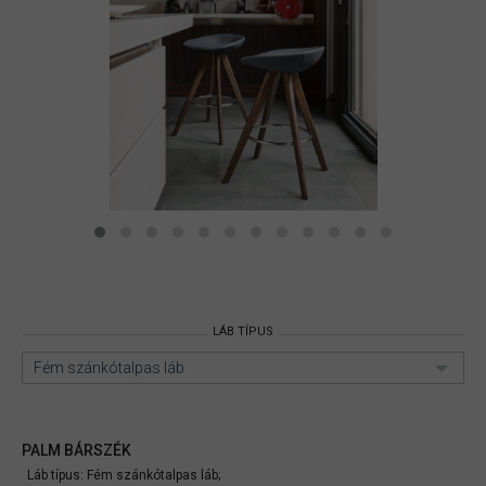
LÁB TÍPUS
Fém szánkótalpas láb
PALM BÁRSZÉK
Láb típus: Fém szánkótalpas láb;