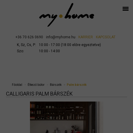
+36 70 626 0690
info@myhome.hu
KARRIER
KAPCSOLAT
K, Sz, Cs, P:
10:00 - 17:00 (18:00 előre egyeztetve)
Szo:
10:00 - 14:00
Főoldal
Étkező bútor
Bárszék
Palm bárszék
CALLIGARIS PALM BÁRSZÉK