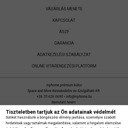
VÁSÁRLÁS MENETE
KAPCSOLAT
ÁSZF
GARANCIA
ADATKEZELÉSI SZABÁLYZAT
ONLINE VITARENDEZÉSI PLATFORM
myhome prémium bútor
Space and More Kereskedelmi és Szolgáltató Kft.
+36 70 626 0690
•
info@myhome.hu
Bemutató terem:
Budaörs, Bretzfeld utca 200
Tiszteletben tartjuk az Ön adatainak védelmét
copyright 2014 Space and More. minden jog fenntartva.
Sütiket használunk a böngészési élmény javítása, személyre szabott
Süti beállítások
hirdetések vagy tartalmak megjelenítése, valamint a forgalom elemzése