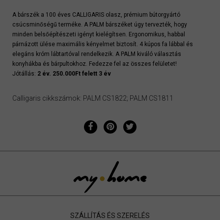
A bárszék a 100 éves CALLIGARIS olasz, prémium bútorgyártó
csúcsminőségű terméke. A PALM bárszéket úgy tervezték, hogy
minden belsőépítészeti igényt kielégítsen. Ergonomikus, habbal
párnázott ülése maximális kényelmet biztosít. 4 kúpos fa lábbal és
elegáns króm lábtartóval rendelkezik. A PALM kiváló választás
konyhákba és bárpultokhoz. Fedezze fel az összes felületet!
Jótállás:
2 év. 250.000Ft felett 3 év
Calligaris cikkszámok: PALM CS1822; PALM CS1811
SZÁLLÍTÁS ÉS SZERELÉS