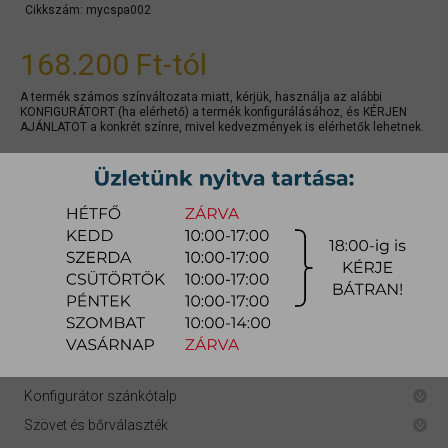
Cikkszám:
mycspa002
168.200 Ft
-tól
A termék számos színváltozata miatt, kérjük, használja az alábbi
KONFIGURÁTORT (ha elérhető) a termék konfigurálásához, és KÉRJEN
AJÁNLATOT a konkrét színre, mivel kedvezmények is elérhetők lehetnek.
gyors ajánlat
Raktárra érkezés:
4-8 hét
Szállítási módja:
bútorszállító
Készlet info:
gyártásra
Szállítás, szerelés díjtáblázat (országos)
Konfigurátor fa láb
Konfigurátor szánkótalp
Szövet és bőrválaszték