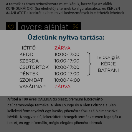
A termék számos színváltozata miatt, kérjük, használja az alábbi
KONFIGURÁTORT (ha elérhető) a termék konfigurálásához, és KÉRJEN
AJÁNLATOT a konkrét színre, mivel kedvezmények is elérhetők lehetnek.
gyors ajánlat
Raktárra érkezés:
10-12 hét
Szállítási módja:
bútorszállító
Készlet info:
gyártásra
Szállítás, szerelés díjtáblázat (országos)
Konfigurátor
A fotel a 100 éves CALLIGARIS olasz, prémium bútorgyártó
csúcsminőségű terméke. A Glen Lounge és a Glen Poltrona a Glen
kollekció formanyelvét egy lazább, pihenésre fókuszáló dimenzióval
bővítik. A nagyvonalú, lekerekített tömegek természetesen fogadják a
testet, és egy informális, mégis elegáns pihenésre hívnak.