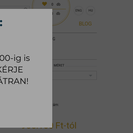
0
db
ENG
HU
0
db
0 előre egyeztetve)
BLOG
KIEGÉSZÍTŐK
SZŐNYEG
MÉRET
Fotel
LAZY FOTEL
Méret: Fotel;
Cikkszám:
mycslab001
935.100 Ft
-tól