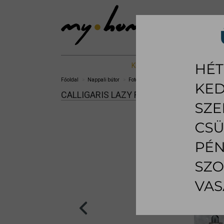
KIÁLLÍTOTT %
NAPPALI B
Főoldal
Nappali bútor
Fotel
Lazy fotel
CALLIGARIS LAZY FOTEL