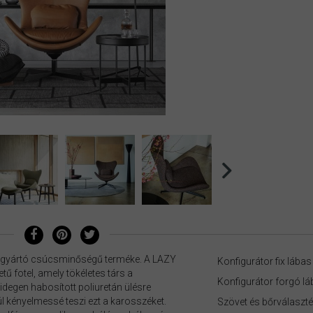
orgyártó csúcsminőségű terméke. A LAZY
Konfigurátor fix lábas
tű fotel, amely tökéletes társ a
Konfigurátor forgó l
hidegen habosított poliuretán ülésre
l kényelmessé teszi ezt a karosszéket.
Szövet és bőrválaszt