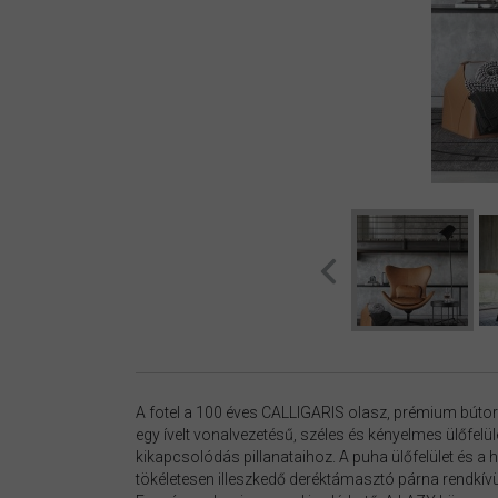
A fotel a 100 éves CALLIGARIS olasz, prémium bút
egy ívelt vonalvezetésű, széles és kényelmes ülőfelüle
kikapcsolódás pillanataihoz. A puha ülőfelület és a 
tökéletesen illeszkedő deréktámasztó párna rendkívü