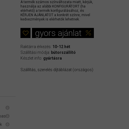
A termék számos színváltozata miatt, kérjük,
használja az alábbi KONFIGURÁTORT (ha
elérhető) a termék konfigurálásához, és
KÉRJEN AJÁNLATOT a konkrét színre, mivel
kedvezmények is elérhetők lehetnek.
gyors ajánlat
Raktárra érkezés:
10-12 hét
Szállítási módja:
bútorszállító
Készlet info:
gyártásra
Szállítás, szerelés díjtáblázat (országos)
ábas
ék