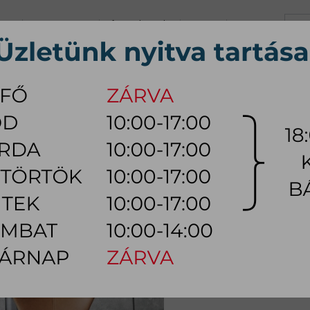
+36 70 626 0690
info@myhome.hu
KARRIER
KAPCSOLAT
K, Sz, Cs, P:
10:00 - 17:00 (18:0
Szo:
10:00 - 14:00
ÚTOR
ÉTKEZŐ BÚTOR
HÁLÓSZOBA BÚTOR
KÜLTÉRI
LÁMPA