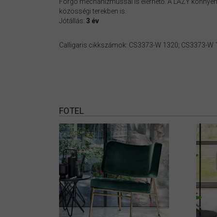
Forgó mechanizmussal is elérhető. A LAZY könnyen 
közösségi terekben is.
Jótállás:
3 év
Calligaris cikkszámok: CS3373-W 1320; CS3373-W
FOTEL