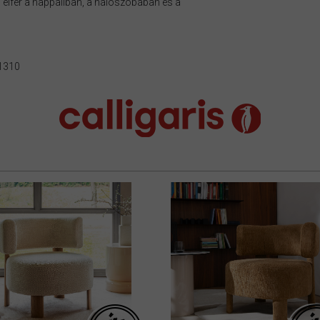
elfér a nappaliban, a hálószobában és a
 1310