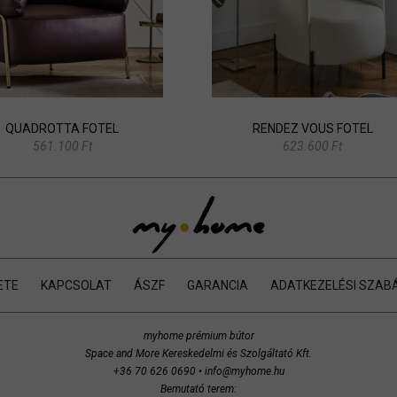
QUADROTTA FOTEL
RENDEZ VOUS FOTEL
561.100 Ft
623.600 Ft
ETE
KAPCSOLAT
ÁSZF
GARANCIA
ADATKEZELÉSI SZAB
myhome prémium bútor
Space and More Kereskedelmi és Szolgáltató Kft.
+36 70 626 0690
•
info@myhome.hu
Bemutató terem: