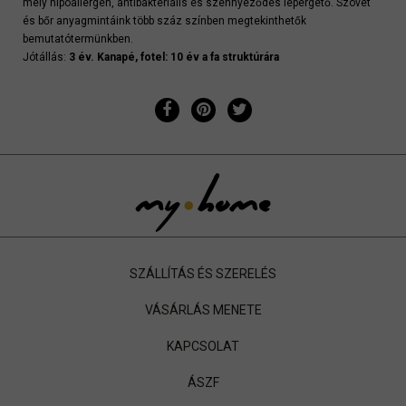
mely hipoallergén, antibakteriális és szennyeződés lepergető. Szövet
és bőr anyagmintáink több száz színben megtekinthetők
bemutatótermünkben.
Jótállás:
3 év. Kanapé, fotel: 10 év a fa struktúrára
SZÁLLÍTÁS ÉS SZERELÉS
VÁSÁRLÁS MENETE
KAPCSOLAT
ÁSZF