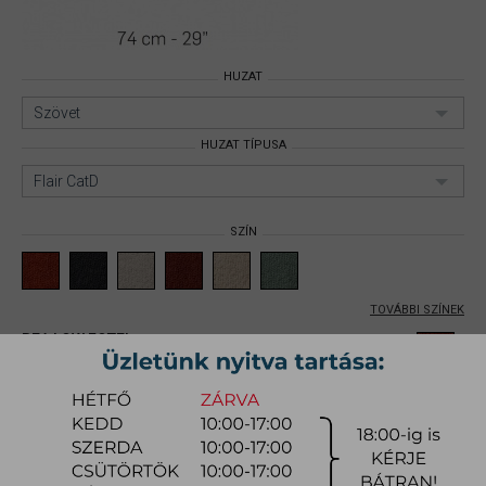
HUZAT
Szövet
HUZAT TÍPUSA
Flair CatD
SZÍN
TOVÁBBI SZÍNEK
BEA LOW FOTEL
Méret: Fotel;
Huzat: Szövet;
Huzat
típusa: Flair CatD;
Cikkszám:
mynibea001
777.600 Ft