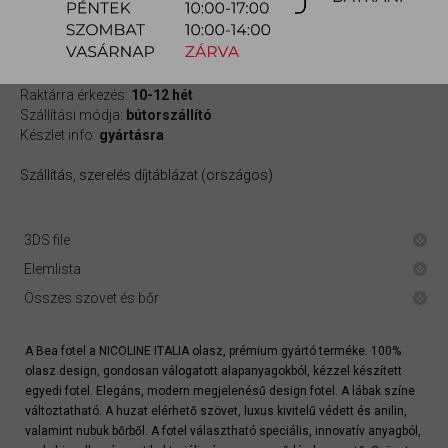
gyors ajánlat
Raktárra érkezés:
10-12 hét
Szállítási módja:
bútorszállító
Készlet info:
gyártásra
Szállítás, szerelés díjtáblázat (országos)
3DS file
Elemlista
Összes szövet és bőr
A Bea fotel a NICOLINE ITALIA olasz, prémium gyártó terméke. 100%
olasz design, gondosan válogatott alapanyagokból, kézzel készített
egyedi fotel. Elegáns, modern megjelenésű design fotel. A lábak színe
változtatható. A huzat elérhető szövet, luxus kivitelű védett és anilin,
valamint nubuk bőrből. A fotel választható speciális, innovatív anyagból,