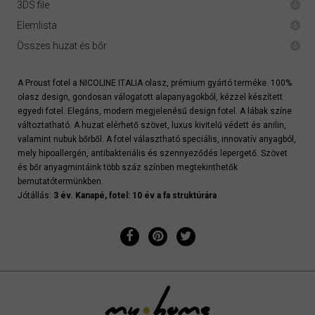
3DS file
Elemlista
Összes huzat és bőr
A Proust fotel a NICOLINE ITALIA olasz, prémium gyártó terméke. 100%
olasz design, gondosan válogatott alapanyagokból, kézzel készített
egyedi fotel. Elegáns, modern megjelenésű design fotel. A lábak színe
változtatható. A huzat elérhető szövet, luxus kivitelű védett és anilin,
valamint nubuk bőrből. A fotel választható speciális, innovatív anyagból,
mely hipoallergén, antibakteriális és szennyeződés lepergető. Szövet
és bőr anyagmintáink több száz színben megtekinthetők
bemutatótermünkben.
Jótállás:
3 év. Kanapé, fotel: 10 év a fa struktúrára