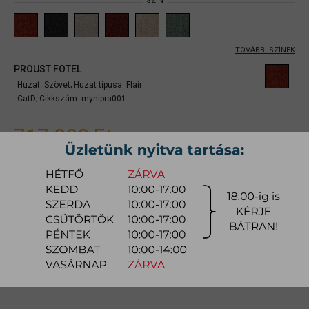
SZÍN
TOVÁBBI SZÍNEK
PROUST FOTEL
Huzat: Szövet;
Huzat típusa: Flair
CatD;
Cikkszám:
mynipra001
717.800 Ft
gyors ajánlat
Raktárra érkezés:
10-12 hét
Szállítási módja:
bútorszállító
Készlet info:
gyártásra
Szállítás, szerelés díjtáblázat (országos)