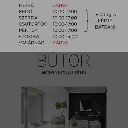
funkciót is betölt, ezért fontos a funkcionalitásában megfelelő bútorok
kiválasztása és ötletes...
bővebben
ÉTKEZŐ
BÚTOR
terítéken a stílusos étkező