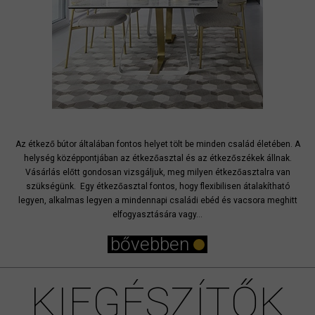
Az étkező bútor általában fontos helyet tölt be minden család életében. A
helység középpontjában az étkezőasztal és az étkezőszékek állnak.
Vásárlás előtt gondosan vizsgáljuk, meg milyen étkezőasztalra van
szükségünk. Egy étkezőasztal fontos, hogy flexibilisen átalakítható
legyen, alkalmas legyen a mindennapi családi ebéd és vacsora meghitt
elfogyasztására vagy...
bővebben
KIEGÉSZÍTŐK