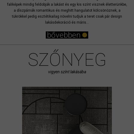
faliképek mindig feldobják a lakást és egy kis színt visznek életterünkbe,
a díszpárnák romantikus és meghitt hangulatot kölcsönöznek, a
tükrökkel pedig esztétikailag növelni tudjuk a teret csak pár design
lakásdekoráció és máris...
bővebben
SZŐNYEG
vigyen színt lakásába