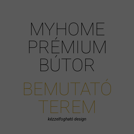
MYHOME
PRÉMIUM
BÚTOR
BEMUTATÓ
TEREM
kézzelfogható design