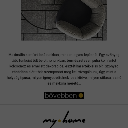
Maximális komfort lakásunkban, minden egyes lépésnél. Egy szőnyeg
több funkciót tölt be otthonunkban, természetesen puha komfortot
kölcsönöz és emellett dekorációs, esztétikai értékkel is bír. Szőnyeg
vásárlása előtt több szempontot meg kell vizsgálnunk, úgy, mint a
helység típusa, milyen igénybevételnek lesz kitéve, milyen stílusú, színű
és mekkora méretű...
bővebben