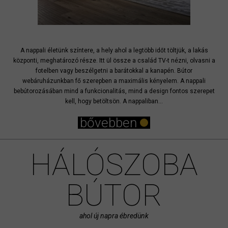
A nappali életünk színtere, a hely ahol a legtöbb időt töltjük, a lakás
központi, meghatározó része. Itt ül össze a család TV-t nézni, olvasni a
fotelben vagy beszélgetni a barátokkal a kanapén. Bútor
webáruházunkban fő szerepben a maximális kényelem. A nappali
bebútorozásában mind a funkcionalitás, mind a design fontos szerepet
kell, hogy betöltsön. A nappaliban...
bővebben
HÁLÓSZOBA
BÚTOR
ahol új napra ébredünk