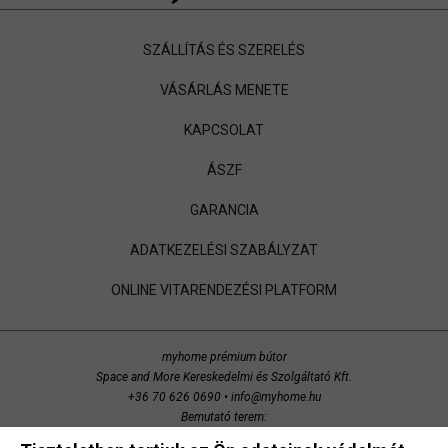
SZÁLLÍTÁS ÉS SZERELÉS
VÁSÁRLÁS MENETE
KAPCSOLAT
ÁSZF
GARANCIA
ADATKEZELÉSI SZABÁLYZAT
ONLINE VITARENDEZÉSI PLATFORM
myhome prémium bútor
Space and More Kereskedelmi és Szolgáltató Kft.
+36 70 626 0690
•
info@myhome.hu
Bemutató terem:
Budaörs, Bretzfeld utca 200