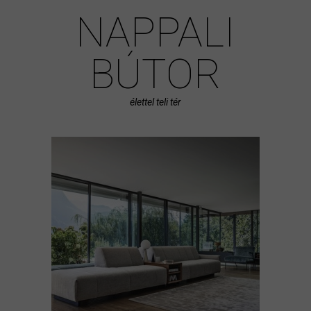
NAPPALI
BÚTOR
élettel teli tér