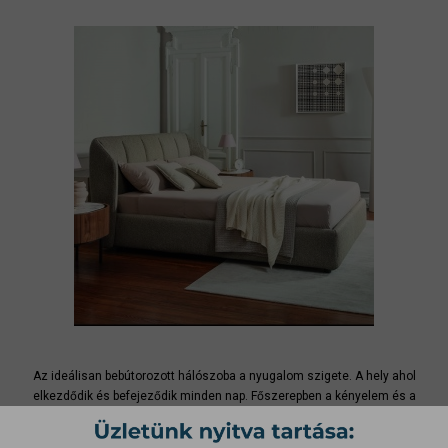
Az ideálisan bebútorozott hálószoba a nyugalom szigete. A hely ahol
elkezdődik és befejeződik minden nap. Főszerepben a kényelem és a
harmónia, hiszen életünk egyharmadát az ágyban töltjük, érdemes tehát
jó minőségű kényelmes, franciaágyat választani. A hálószobánk több