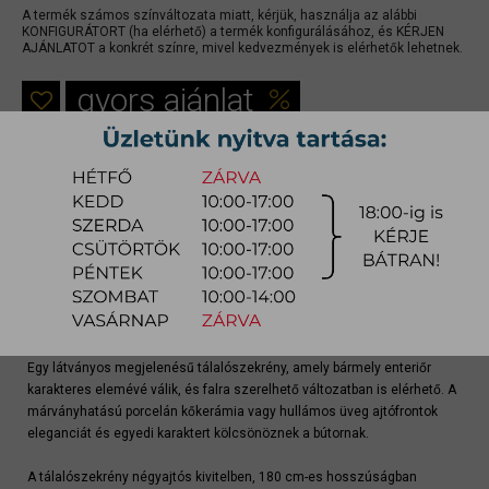
A termék számos színváltozata miatt, kérjük, használja az alábbi
KONFIGURÁTORT (ha elérhető) a termék konfigurálásához, és KÉRJEN
AJÁNLATOT a konkrét színre, mivel kedvezmények is elérhetők lehetnek.
gyors ajánlat
Raktárra érkezés:
8-14 hét
Szállítási módja:
bútorszállító
Készlet info:
gyártásra
Szállítás, szerelés díjtáblázat (országos)
Terméklap
Egy látványos megjelenésű tálalószekrény, amely bármely enteriőr
karakteres elemévé válik, és falra szerelhető változatban is elérhető. A
márványhatású porcelán kőkerámia vagy hullámos üveg ajtófrontok
eleganciát és egyedi karaktert kölcsönöznek a bútornak.
A tálalószekrény négyajtós kivitelben, 180 cm-es hosszúságban