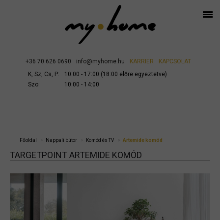
+36 70 626 0690
info@myhome.hu
KARRIER
KAPCSOLAT
K, Sz, Cs, P:
10:00 - 17:00 (18:00 előre egyeztetve)
Szo:
10:00 - 14:00
Főoldal
Nappali bútor
Komód és TV
Artemide komód
TARGETPOINT ARTEMIDE KOMÓD