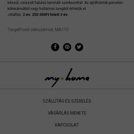
készül, csiszolt hatású laminált szerkezettel. Az ajtófrontok porcelán
kőkerámiából vagy hullámos üvegből érhetők el.
Jótállás:
2 év. 250.000Ft felett 3 év
TargetPoint cikkszámok: MA115
SZÁLLÍTÁS ÉS SZERELÉS
VÁSÁRLÁS MENETE
KAPCSOLAT