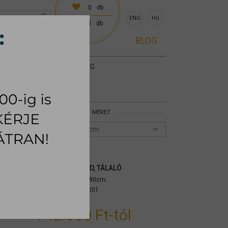
0
db
ENG
HU
0
db
0 előre egyeztetve)
BLOG
KIEGÉSZÍTŐK
SZŐNYEG
MÉRET
180x45x85/90cm
GIUNONE KOMÓD, TÁLALÓ
Méret: 180x45x85/90cm;
Cikkszám:
mytpgu001
742.600 Ft
-tól