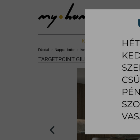
KIÁLLÍTOTT %
NAPPALI B
Főoldal
Nappali bútor
Komód és TV
Giunone komód, tálaló
TARGETPOINT GIUNONE KOMÓD, TÁLAL