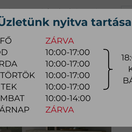
+36 70 626 0690
info@myhome.hu
KARRIER
KAPCSOLAT
K, Sz, Cs, P:
10:00 - 17:00 (18:0
Szo:
10:00 - 14:00
ÚTOR
ÉTKEZŐ BÚTOR
HÁLÓSZOBA BÚTOR
KÜLTÉRI
LÁMPA
Ó