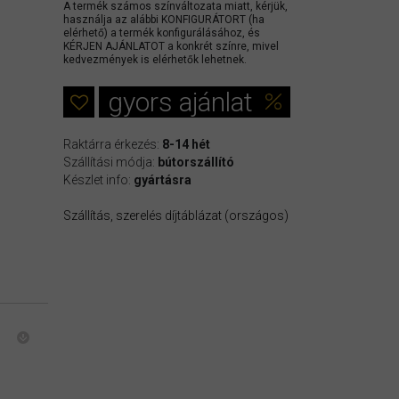
A termék számos színváltozata miatt, kérjük,
használja az alábbi KONFIGURÁTORT (ha
elérhető) a termék konfigurálásához, és
KÉRJEN AJÁNLATOT a konkrét színre, mivel
kedvezmények is elérhetők lehetnek.
gyors ajánlat
Raktárra érkezés:
8-14 hét
Szállítási módja:
bútorszállító
Készlet info:
gyártásra
Szállítás, szerelés díjtáblázat (országos)