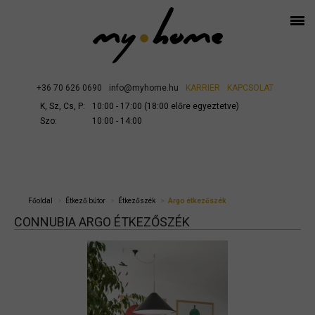
+36 70 626 0690
info@myhome.hu
KARRIER
KAPCSOLAT
K, Sz, Cs, P:
10:00 - 17:00 (18:00 előre egyeztetve)
Szo:
10:00 - 14:00
Főoldal
Étkező bútor
Étkezőszék
Argo étkezőszék
CONNUBIA ARGO ÉTKEZŐSZÉK