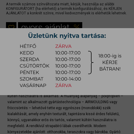
A termék számos színváltozata miatt, kérjük, használja az alábbi
KONFIGURÁTORT (ha elérhető) a termék konfigurálásához, és KÉRJEN
AJÁNLATOT a konkrét színre, mivel kedvezmények is elérhetők lehetnek.
gyors ajánlat
Raktárra érkezés:
4-8 hét
Szállítási módja:
bútorszállító
Készlet info:
gyártásra
Szállítás, szerelés díjtáblázat (országos)
Az étkezőszék a 100 éves CALLIGARIS olasz, prémium bútorgyártó
csúcsminőségű terméke. Legfeljebb 4 darabig egymásra rakható, és
kültéri használatra is alkalmas. A műanyag alapanyag – polipropilén –
valamint az alkalmazott gyártástechnológia – AIRMOULDING vagy
fröccsöntés – lehetővé tette egy egyrészes (monoblokk) szék
kialakítását, amely enyhén texturált, tapintásra kissé érdes felületű,
könnyű, ugyanakkor erős és tartós, valamint kültéri használatra is
megfelelő. A rendkívül strapabíró lábak cserélhetők. Modern
környezetekbe ajánlott: otthonokba, teraszokra vagy bárokba. Gyártó: