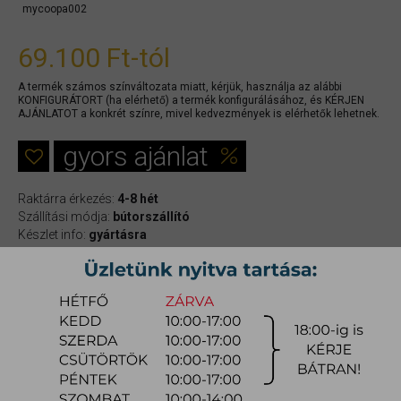
mycoopa002
69.100 Ft
-tól
A termék számos színváltozata miatt, kérjük, használja az alábbi
KONFIGURÁTORT (ha elérhető) a termék konfigurálásához, és KÉRJEN
AJÁNLATOT a konkrét színre, mivel kedvezmények is elérhetők lehetnek.
gyors ajánlat
Raktárra érkezés:
4-8 hét
Szállítási módja:
bútorszállító
Készlet info:
gyártásra
Szállítás, szerelés díjtáblázat (országos)
Az étkezőszék a 100 éves CALLIGARIS olasz, prémium bútorgyártó
csúcsminőségű terméke. Az Archivolto stúdió által tervezett Ops!
ülőke újrahasznosított polipropilénből, valamint – most először –
fogyasztói újrahasznosított műanyagból, tetrapak típusú élelmiszer-
csomagolásokból származik. Ez az ambiciózus projekt abból a vágyból