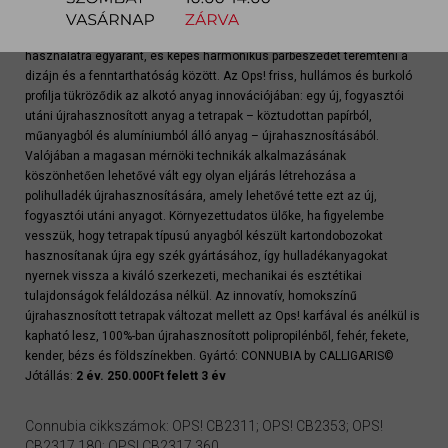
született, hogy egy egyedi és sokoldalú tárgyat alkossanak, amely
többféle alkalmazásra és térben is alkalmas, beltéri és kültéri
használatra egyaránt, és képes harmonikus párbeszédet teremteni a
dizájn és a fenntarthatóság között. Az Ops! friss, hullámos és burkoló
profilja tükröződik az alkotó anyag innovációjában: egy új, fogyasztói
utáni újrahasznosított anyag a tetrapak – köztudottan papírból,
műanyagból és alumíniumból álló anyag – újrahasznosításából.
Valójában a magasan mérnöki technikák alkalmazásának
köszönhetően lehetővé vált egy olyan eljárás létrehozása a
polihulladék újrahasznosítására, amely lehetővé tette ezt az új,
fogyasztói utáni anyagot. Környezettudatos ülőke, ha figyelembe
vesszük, hogy tetrapak típusú anyagból készült kartondobozokat
hasznosítanak újra egy szék gyártásához, így hulladékanyagokat
nyernek vissza a kiváló szerkezeti, mechanikai és esztétikai
tulajdonságok feláldozása nélkül. Az innovatív, homokszínű
újrahasznosított tetrapak változat mellett az Ops! karfával és anélkül is
kapható lesz, 100%-ban újrahasznosított polipropilénből, fehér, fekete,
kender, bézs és földszínekben. Gyártó: CONNUBIA by CALLIGARIS©
Jótállás:
2 év. 250.000Ft felett 3 év
Connubia cikkszámok: OPS! CB2311; OPS! CB2353; OPS!
CB2317 180; OPS! CB2317 360