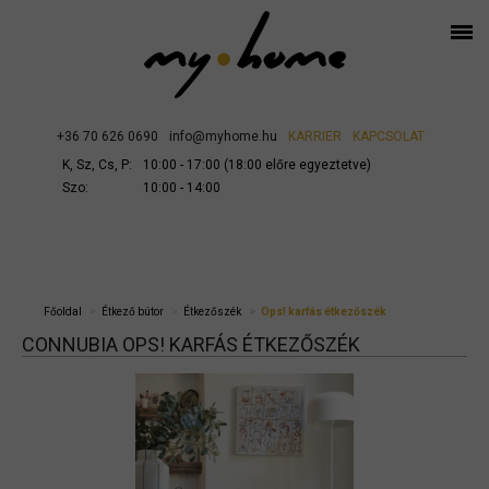
+36 70 626 0690
info@myhome.hu
KARRIER
KAPCSOLAT
K, Sz, Cs, P:
10:00 - 17:00 (18:00 előre egyeztetve)
Szo:
10:00 - 14:00
Főoldal
Étkező bútor
Étkezőszék
Ops! karfás étkezőszék
CONNUBIA OPS! KARFÁS ÉTKEZŐSZÉK