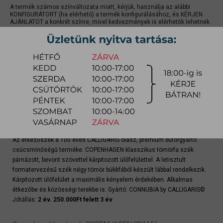
A termék számos színváltozata miatt, kérjük, használja az alábbi
KONFIGURÁTORT (ha elérhető) a termék konfigurálásához, és KÉRJEN
AJÁNLATOT a konkrét színre, mivel kedvezmények is elérhetők lehetnek.
gyors ajánlat
Raktárra érkezés:
4-8 hét
Szállítási módja:
bútorszállító
Készlet info:
gyártásra
Szállítás, szerelés díjtáblázat (országos)
Az étkezőszék a 100 éves CALLIGARIS olasz, prémium bútorgyártó
csúcsminőségű terméke. COPENHAGEN klasszikus tömörfa szék
párnázott, bevont szövettel kárpitozott ülőfelülettel. A letisztult
formatervezésű szék négy tömör bükkfából készült lábbal rendelkezik.
Kárpitozott ülőfelület a maximális kényelem érdekében. Alkalmas
étkezőbe és közösségi terekbe is. Gyártó: CONNUBIA by CALLIGARIS©
Jótállás:
2 év. 250.000Ft felett 3 év