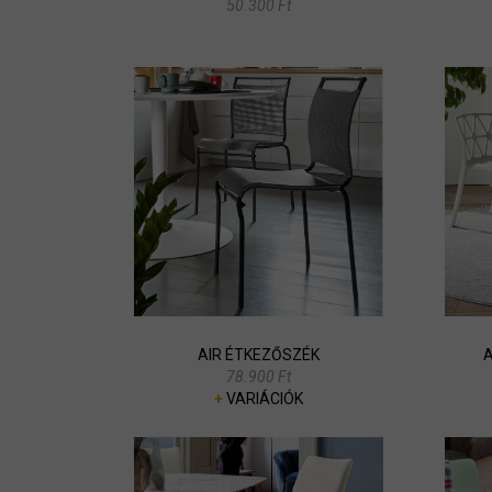
50.300 Ft
AIR ÉTKEZŐSZÉK
A
78.900 Ft
+
VARIÁCIÓK