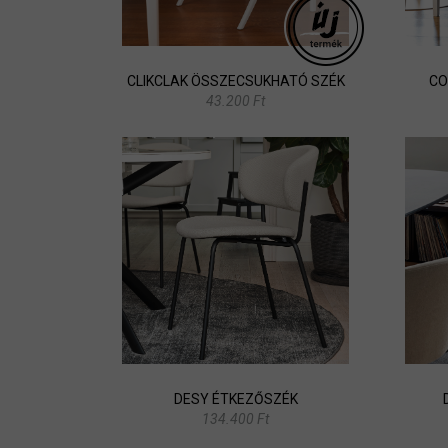
CLIKCLAK ÖSSZECSUKHATÓ SZÉK
CO
43.200 Ft
DESY ÉTKEZŐSZÉK
134.400 Ft