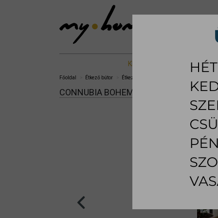
KIÁLLÍTOTT %
NAPPALI B
Főoldal
Étkező bútor
Étkezőszék
Boheme étkezőszék
CONNUBIA BOHEME ÉTKEZŐSZÉK