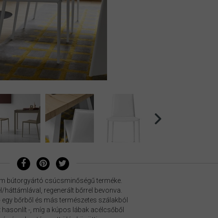
um bútorgyártó csúcsminőségű terméke.
/háttámlával, regenerált bőrrel bevonva.
 - egy bőrből és más természetes szálakból
hasonlít -, míg a kúpos lábak acélcsőből