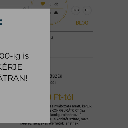
0
db
ENG
HU
0
db
0 előre egyeztetve)
BLOG
KIEGÉSZÍTŐK
SZŐNYEG
BOHEME ÉTKEZŐSZÉK
Cikkszám:
mycobo001
123.600 Ft
-tól
A termék számos színváltozata miatt, kérjük,
használja az alábbi KONFIGURÁTORT (ha
elérhető) a termék konfigurálásához, és
KÉRJEN AJÁNLATOT a konkrét színre, mivel
kedvezmények is elérhetők lehetnek.