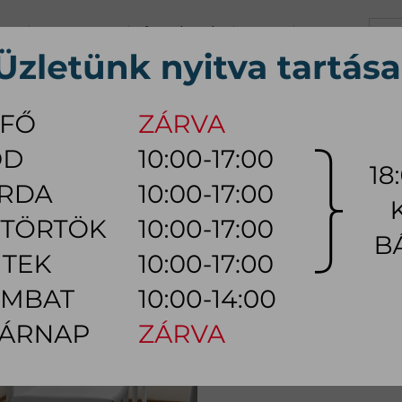
+36 70 626 0690
info@myhome.hu
KARRIER
KAPCSOLAT
K, Sz, Cs, P:
10:00 - 17:00 (18:0
Szo:
10:00 - 14:00
ÚTOR
ÉTKEZŐ BÚTOR
HÁLÓSZOBA BÚTOR
KÜLTÉRI
LÁMPA