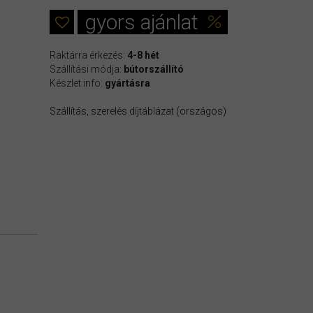
gyors ajánlat
Raktárra érkezés:
4-8 hét
Szállítási módja:
bútorszállító
Készlet info:
gyártásra
Szállítás, szerelés díjtáblázat (országos)