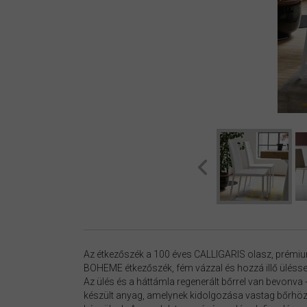
Az étkezőszék a 100 éves CALLIGARIS olasz, prémi
BOHEME étkezőszék, fém vázzal és hozzá illő üléssel
Az ülés és a háttámla regenerált bőrrel van bevonva
készült anyag, amelynek kidolgozása vastag bőrhöz 