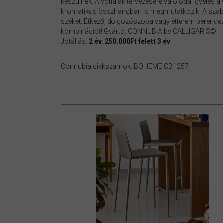
készülnek. A vonalak tervezésére való odafigyelés a 
kromatikus összhangban is megmutatkozik. A szaba
széket. Étkező, dolgozószoba vagy étterem berendezé
kombinációt! Gyártó: CONNUBIA by CALLIGARIS©
Jótállás:
2 év. 250.000Ft felett 3 év
Connubia cikkszámok: BOHEME CB1257