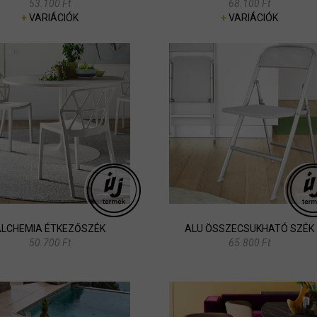
53.100 Ft
68.100 Ft
+
VARIÁCIÓK
+
VARIÁCIÓK
LCHEMIA ÉTKEZŐSZÉK
ALU ÖSSZECSUKHATÓ SZÉK
50.700 Ft
65.800 Ft