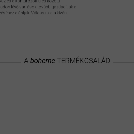
váz és a kontúrozott ülés közötti
don lévő varrások tovább gazdagítják a
séhez ajánljuk. Válassza ki a kívánt
A
boheme
TERMÉKCSALÁD