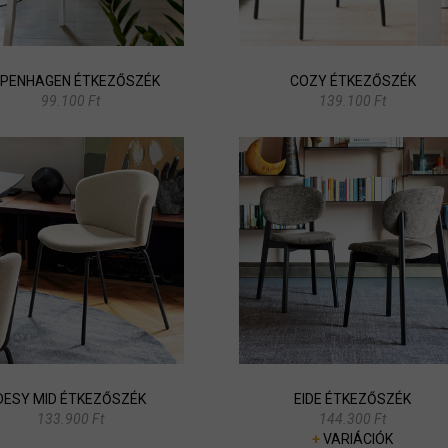
PENHAGEN ÉTKEZŐSZÉK
COZY ÉTKEZŐSZÉK
99.100 Ft
139.100 Ft
DESY MID ÉTKEZŐSZÉK
EIDE ÉTKEZŐSZÉK
133.900 Ft
144.300 Ft
+
VARIÁCIÓK