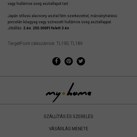
vagy hullámos üveg asztallapot tart.
Japán stílusú alacsony asztal fém szerkezettel, márványhatású
porcelán kőagyag vagy színezett hullámos üveg asztallappal.
Jótállás:
2 év. 250.000Ft felett 3 év
TargetPoint cikkszámok: TL190; TL189
SZÁLLÍTÁS ÉS SZERELÉS
VÁSÁRLÁS MENETE