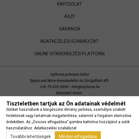
KAPCSOLAT
ÁSZF
GARANCIA
ADATKEZELÉSI SZABÁLYZAT
ONLINE VITARENDEZÉSI PLATFORM
myhome prémium bútor
Space and More Kereskedelmi és Szolgáltató Kft.
+36 70 626 0690
•
info@myhome.hu
Bemutató terem:
Budaörs, Bretzfeld utca 200
Tiszteletben tartjuk az Ön adatainak védelmét
copyright 2014 Space and More. minden jog fenntartva.
Sütiket használunk a böngészési élmény javítása, személyre szabott
Süti beállítások
hirdetések vagy tartalmak megjelenítése, valamint a forgalom elemzése
érdekében. Az „Összes elfogadása” gombra kattintva hozzájárul a sütik
használatához.
Adatkezelési szabályzat
További lehetőségek
Minden elfogadása