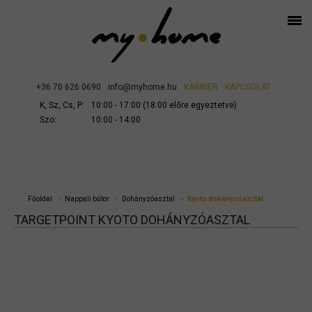
+36 70 626 0690
info@myhome.hu
KARRIER
KAPCSOLAT
K, Sz, Cs, P:
10:00 - 17:00 (18:00 előre egyeztetve)
Szo:
10:00 - 14:00
Főoldal
Nappali bútor
Dohányzóasztal
Kyoto dohányzóasztal
TARGETPOINT KYOTO DOHÁNYZÓASZTAL