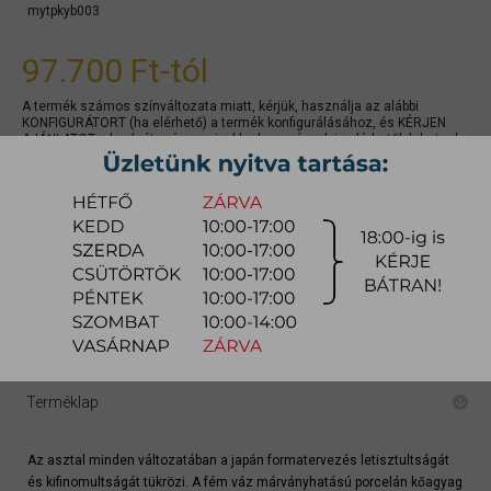
mytpkyb003
97.700 Ft
-tól
A termék számos színváltozata miatt, kérjük, használja az alábbi
KONFIGURÁTORT (ha elérhető) a termék konfigurálásához, és KÉRJEN
AJÁNLATOT a konkrét színre, mivel kedvezmények is elérhetők lehetnek.
gyors ajánlat
Raktárra érkezés:
8-14 hét
Szállítási módja:
bútorszállító
Készlet info:
gyártásra
Szállítás, szerelés díjtáblázat (országos)
Terméklap
Az asztal minden változatában a japán formatervezés letisztultságát
és kifinomultságát tükrözi. A fém váz márványhatású porcelán kőagyag