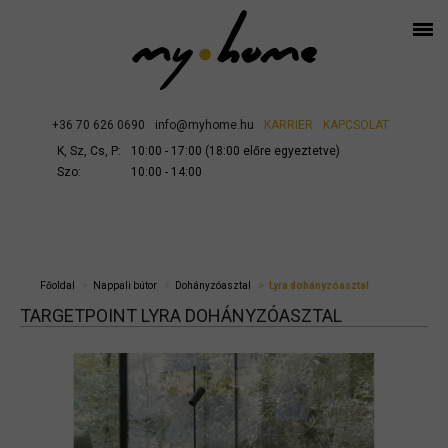
+36 70 626 0690
info@myhome.hu
KARRIER
KAPCSOLAT
K, Sz, Cs, P:
10:00 - 17:00 (18:00 előre egyeztetve)
Szo:
10:00 - 14:00
Főoldal
Nappali bútor
Dohányzóasztal
Lyra dohányzóasztal
TARGETPOINT LYRA DOHÁNYZÓASZTAL