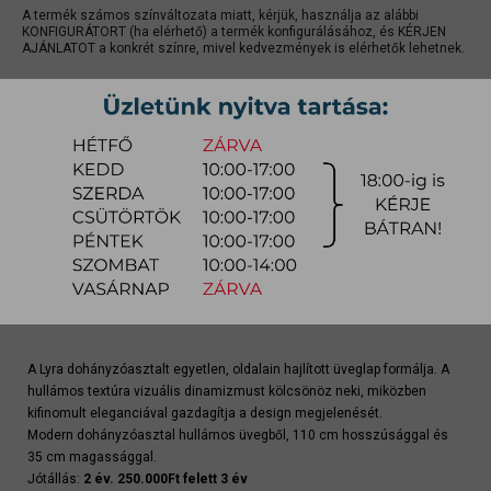
A termék számos színváltozata miatt, kérjük, használja az alábbi
KONFIGURÁTORT (ha elérhető) a termék konfigurálásához, és KÉRJEN
AJÁNLATOT a konkrét színre, mivel kedvezmények is elérhetők lehetnek.
gyors ajánlat
Raktárra érkezés:
8-14 hét
Szállítási módja:
bútorszállító
Készlet info:
gyártásra
Szállítás, szerelés díjtáblázat (országos)
Terméklap
A Lyra dohányzóasztalt egyetlen, oldalain hajlított üveglap formálja. A
hullámos textúra vizuális dinamizmust kölcsönöz neki, miközben
kifinomult eleganciával gazdagítja a design megjelenését.
Modern dohányzóasztal hullámos üvegből, 110 cm hosszúsággal és
35 cm magassággal.
Jótállás:
2 év. 250.000Ft felett 3 év