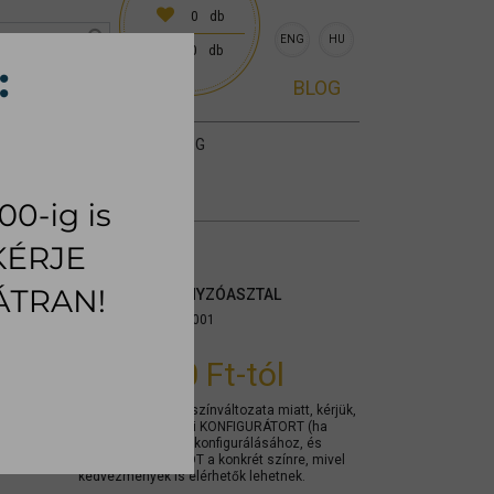
0
db
ENG
HU
0
db
0 előre egyeztetve)
BLOG
KIEGÉSZÍTŐK
SZŐNYEG
TRILOGY DOHÁNYZÓASZTAL
Cikkszám:
mytptra001
206.000 Ft
-tól
A termék számos színváltozata miatt, kérjük,
használja az alábbi KONFIGURÁTORT (ha
elérhető) a termék konfigurálásához, és
KÉRJEN AJÁNLATOT a konkrét színre, mivel
kedvezmények is elérhetők lehetnek.