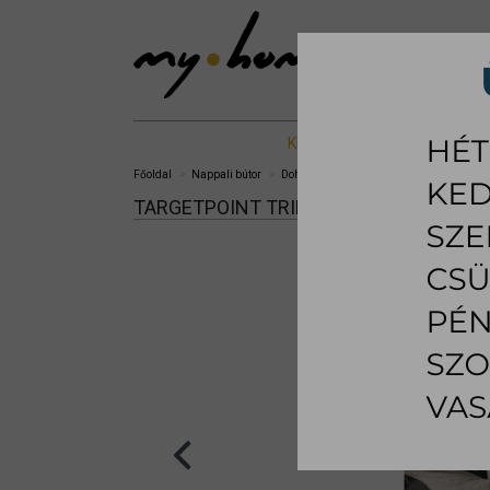
KIÁLLÍTOTT %
NAPPALI B
Főoldal
Nappali bútor
Dohányzóasztal
Trilogy dohányzóas
TARGETPOINT TRILOGY DOHÁNYZÓASZ