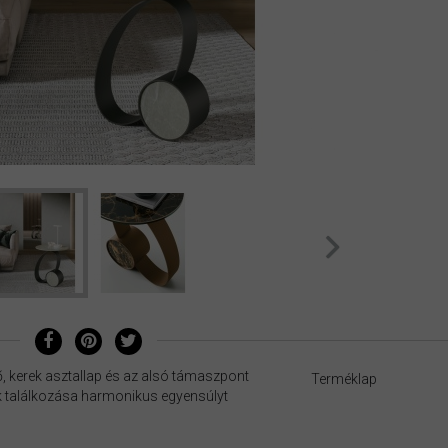
, kerek asztallap és az alsó támaszpont
Terméklap
k találkozása harmonikus egyensúlyt