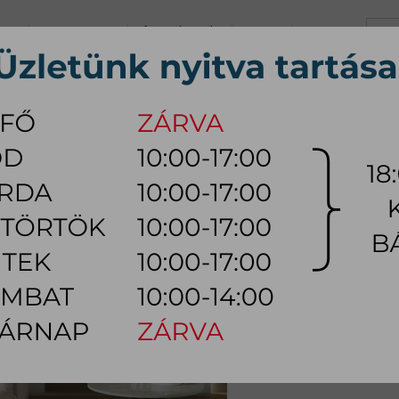
+36 70 626 0690
info@myhome.hu
KARRIER
KAPCSOLAT
K, Sz, Cs, P:
10:00 - 17:00 (18:0
Szo:
10:00 - 14:00
ÚTOR
ÉTKEZŐ BÚTOR
HÁLÓSZOBA BÚTOR
KÜLTÉRI
LÁMPA
ztal
TAL