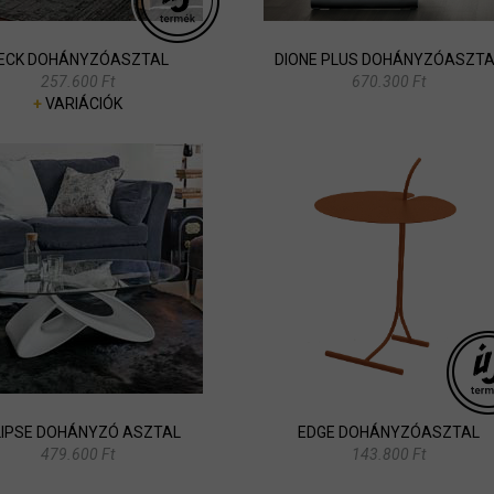
ECK DOHÁNYZÓASZTAL
DIONE PLUS DOHÁNYZÓASZTA
257.600 Ft
670.300 Ft
+
VARIÁCIÓK
LIPSE DOHÁNYZÓ ASZTAL
EDGE DOHÁNYZÓASZTAL
479.600 Ft
143.800 Ft