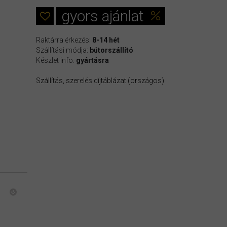
gyors ajánlat
Raktárra érkezés:
8-14 hét
Szállítási módja:
bútorszállító
Készlet info:
gyártásra
Szállítás, szerelés díjtáblázat (országos)