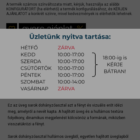
A termék számos színváltozata miatt, kérjük, használja az alábbi
KONFIGURÁTORT (ha elérhető) a termék konfigurálásához, és KÉRJEN
AJÁNLATOT a konkrét színre, mivel kedvezmények is elérhetők lehetnek.
gyors ajánlat
Raktárra érkezés:
8-14 hét
Szállítási módja:
bútorszállító
Készlet info:
gyártásra
Szállítás, szerelés díjtáblázat (országos)
Terméklap
Ez az üveg sarok dohányzóasztal azt a fényt és vizuális erőt idézi
meg, amelyről a nevét kapta. A hajlított üveg és a hullámos textúra
folyékony, dinamikus megjelenést kölcsönöz a formának, miközben
visszatükrözi a fényt.
Sarok dohányzóasztal hullámos üvegből, egyetlen hajlított üveglapból