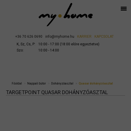
+36 70 626 0690
info@myhome.hu
KARRIER
KAPCSOLAT
K, Sz, Cs, P:
10:00 - 17:00 (18:00 előre egyeztetve)
Szo:
10:00 - 14:00
Főoldal
Nappali bútor
Dohányzóasztal
Quasar dohányzóasztal
TARGETPOINT QUASAR DOHÁNYZÓASZTAL