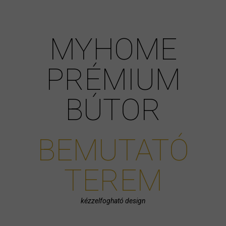
MYHOME
PRÉMIUM
BÚTOR
BEMUTATÓ
TEREM
kézzelfogható design