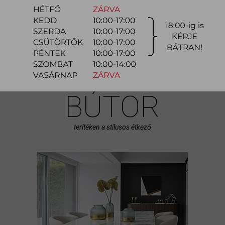
funkciót is betölt, ezért fontos a funkcionalitásában megfelelő bútorok
kiválasztása és ötletes...
bővebben
ÉTKEZŐ
BÚTOR
terítéken a stílusos étkező