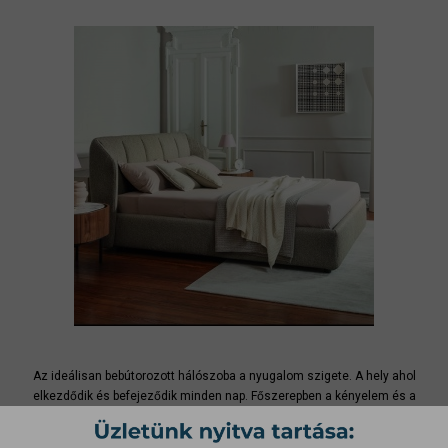
Az ideálisan bebútorozott hálószoba a nyugalom szigete. A hely ahol
elkezdődik és befejeződik minden nap. Főszerepben a kényelem és a
harmónia, hiszen életünk egyharmadát az ágyban töltjük, érdemes tehát
jó minőségű kényelmes, franciaágyat választani. A hálószobánk több