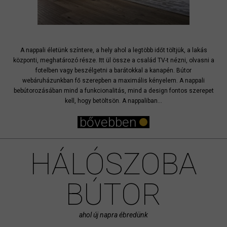
A nappali életünk színtere, a hely ahol a legtöbb időt töltjük, a lakás
központi, meghatározó része. Itt ül össze a család TV-t nézni, olvasni a
fotelben vagy beszélgetni a barátokkal a kanapén. Bútor
webáruházunkban fő szerepben a maximális kényelem. A nappali
bebútorozásában mind a funkcionalitás, mind a design fontos szerepet
kell, hogy betöltsön. A nappaliban...
bővebben
HÁLÓSZOBA
BÚTOR
ahol új napra ébredünk