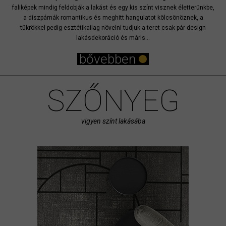
faliképek mindig feldobják a lakást és egy kis színt visznek életterünkbe,
a díszpárnák romantikus és meghitt hangulatot kölcsönöznek, a
tükrökkel pedig esztétikailag növelni tudjuk a teret csak pár design
lakásdekoráció és máris...
bővebben
SZŐNYEG
vigyen színt lakásába