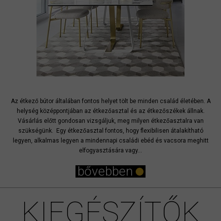
Az étkező bútor általában fontos helyet tölt be minden család életében. A
helység középpontjában az étkezőasztal és az étkezőszékek állnak.
Vásárlás előtt gondosan vizsgáljuk, meg milyen étkezőasztalra van
szükségünk. Egy étkezőasztal fontos, hogy flexibilisen átalakítható
legyen, alkalmas legyen a mindennapi családi ebéd és vacsora meghitt
elfogyasztására vagy...
bővebben
KIEGÉSZÍTŐK