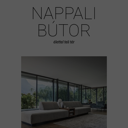
NAPPALI
BÚTOR
élettel teli tér