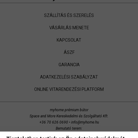
SZÁLLÍTÁS ÉS SZERELÉS
VÁSÁRLÁS MENETE
KAPCSOLAT
ÁSZF
GARANCIA
ADATKEZELÉSI SZABÁLYZAT
ONLINE VITARENDEZÉSI PLATFORM
myhome prémium bútor
Space and More Kereskedelmi és Szolgáltató Kft.
+36 70 626 0690
•
info@myhome.hu
Bemutató terem:
Budaörs, Bretzfeld utca 200