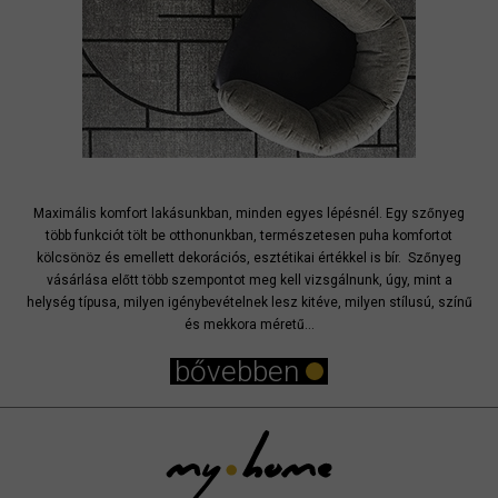
Maximális komfort lakásunkban, minden egyes lépésnél. Egy szőnyeg
több funkciót tölt be otthonunkban, természetesen puha komfortot
kölcsönöz és emellett dekorációs, esztétikai értékkel is bír. Szőnyeg
vásárlása előtt több szempontot meg kell vizsgálnunk, úgy, mint a
helység típusa, milyen igénybevételnek lesz kitéve, milyen stílusú, színű
és mekkora méretű...
bővebben